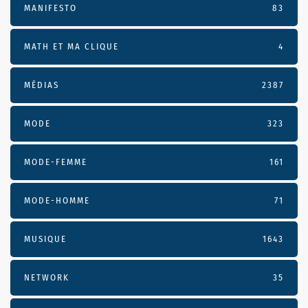
MANIFESTO
83
MATH ET MA CLIQUE
4
MÉDIAS
2387
MODE
323
MODE-FEMME
161
MODE-HOMME
71
MUSIQUE
1643
NETWORK
35