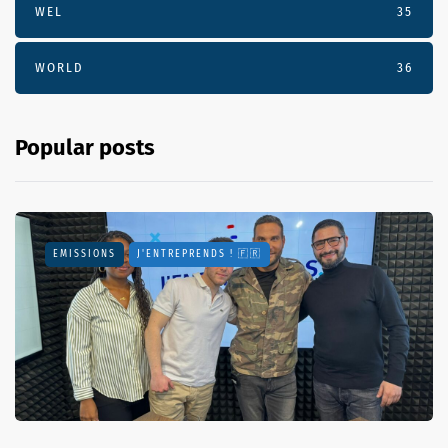
WEL
35
WORLD
36
Popular posts
EMISSIONS
J'ENTREPRENDS ! 🇫🇷