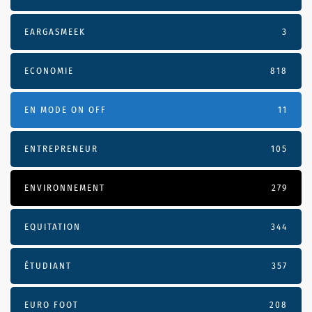
EARGASMEEK
3
ECONOMIE
818
EN MODE ON OFF
11
ENTREPRENEUR
105
ENVIRONNEMENT
279
EQUITATION
344
ÉTUDIANT
357
EURO FOOT
208