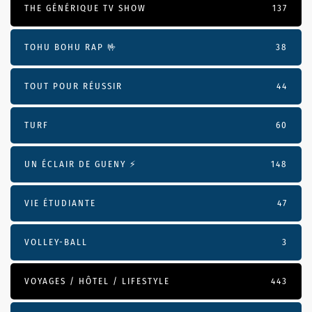
THE GÉNÉRIQUE TV SHOW
137
TOHU BOHU RAP 🤟
38
TOUT POUR RÉUSSIR
44
TURF
60
UN ÉCLAIR DE GUENY ⚡️
148
VIE ÉTUDIANTE
47
VOLLEY-BALL
3
VOYAGES / HÔTEL / LIFESTYLE
443