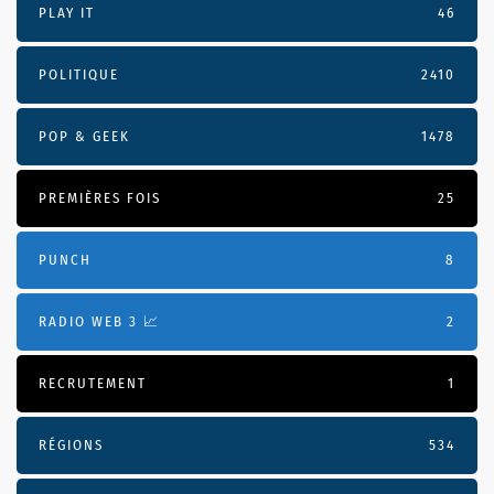
PLAY IT
46
POLITIQUE
2410
POP & GEEK
1478
PREMIÈRES FOIS
25
PUNCH
8
RADIO WEB 3 📈
2
RECRUTEMENT
1
RÉGIONS
534