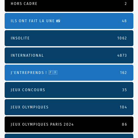
HORS CADRE
2
ILS ONT FAIT LA UNE 📸
48
INSOLITE
1062
INTERNATIONAL
4873
J'ENTREPRENDS ! 🇫🇷
162
JEUX CONCOURS
35
JEUX OLYMPIQUES
104
JEUX OLYMPIQUES PARIS 2024
86