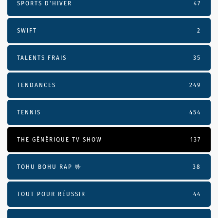
SPORTS D'HIVER
47
SWIFT
2
TALENTS FRAIS
35
TENDANCES
249
TENNIS
454
THE GÉNÉRIQUE TV SHOW
137
TOHU BOHU RAP 🤟
38
TOUT POUR RÉUSSIR
44