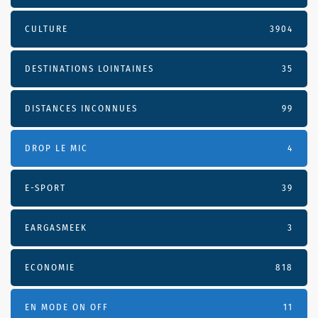
CULTURE
3904
DESTINATIONS LOINTAINES
35
DISTANCES INCONNUES
99
DROP LE MIC
4
E-SPORT
39
EARGASMEEK
3
ECONOMIE
818
EN MODE ON OFF
11