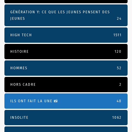
GÉNÉRATION Y: CE QUE LES JEUNES PENSENT DES
JEUNES
24
HIGH TECH
1511
HISTOIRE
120
HOMMES
52
HORS CADRE
2
ILS ONT FAIT LA UNE 📸
48
INSOLITE
1062