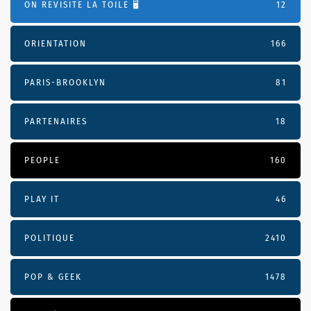
ON REVISITE LA TOILE 🖥️
12
ORIENTATION
166
PARIS-BROOKLYN
81
PARTENAIRES
18
PEOPLE
160
PLAY IT
46
POLITIQUE
2410
POP & GEEK
1478