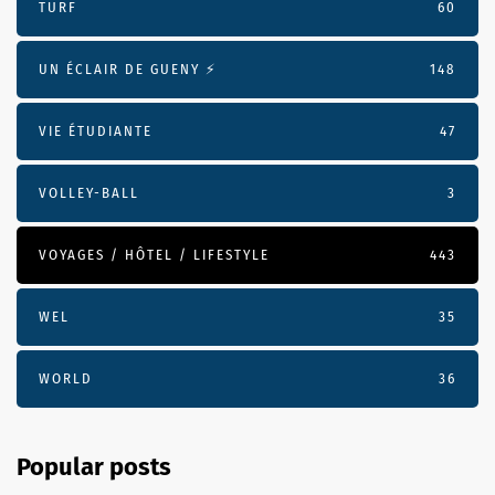
TURF
60
UN ÉCLAIR DE GUENY ⚡️
148
VIE ÉTUDIANTE
47
VOLLEY-BALL
3
VOYAGES / HÔTEL / LIFESTYLE
443
WEL
35
WORLD
36
Popular posts