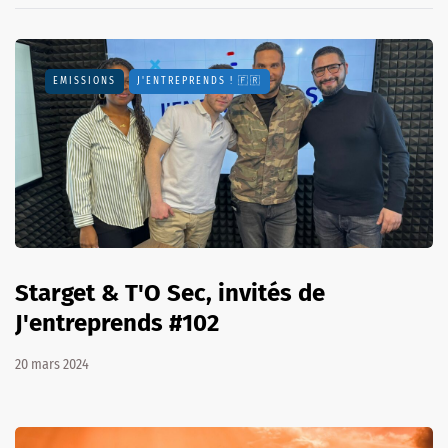
EMISSIONS
J'ENTREPRENDS ! 🇫🇷
Starget & T'O Sec, invités de
J'entreprends #102
20 mars 2024