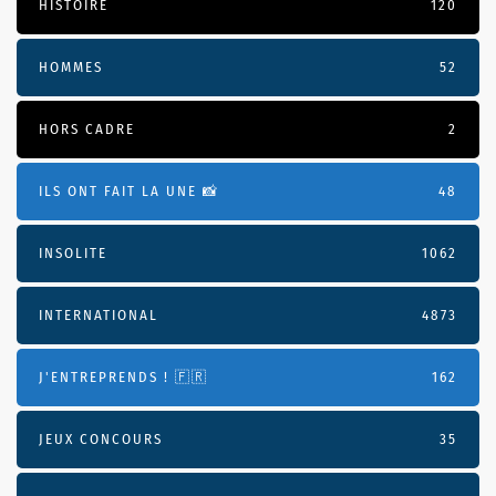
HISTOIRE
120
HOMMES
52
HORS CADRE
2
ILS ONT FAIT LA UNE 📸
48
INSOLITE
1062
INTERNATIONAL
4873
J'ENTREPRENDS ! 🇫🇷
162
JEUX CONCOURS
35