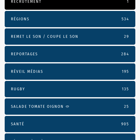
RECRUTEMENT
1
RÉGIONS
534
REMET LE SON / COUPE LE SON
29
REPORTAGES
284
RÉVEIL MÉDIAS
195
RUGBY
135
SALADE TOMATE OIGNON 🥙
25
SANTÉ
905