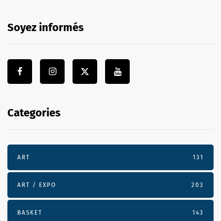
Soyez informés
Categories
ART
131
ART / EXPO
203
BASKET
143