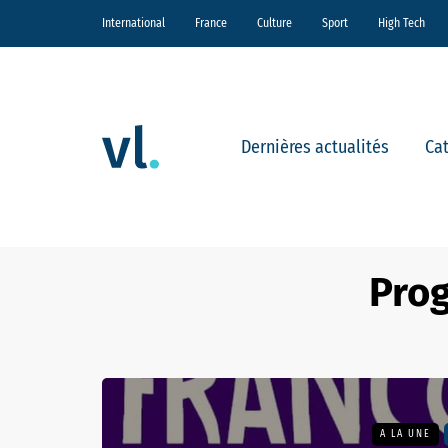
International
France
Culture
Sport
High Tech
Dernières actualités
Ca
Prog
A LA UNE