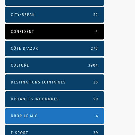
CITY-BREAK
52
CONFIDENT
4
CÔTE D’AZUR
270
CULTURE
3904
DESTINATIONS LOINTAINES
35
DISTANCES INCONNUES
99
DROP LE MIC
4
E-SPORT
39