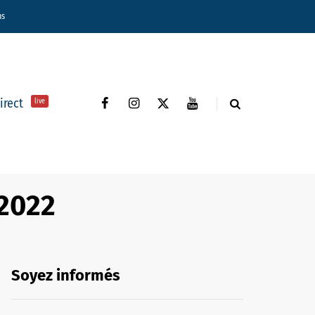
ns
direct
live
 2022
Soyez informés