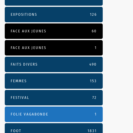
EXPOSITIONS
126
FACE AUX JEUNES
60
FACE AUX JEUNES
1
FAITS DIVERS
490
FEMMES
153
FESTIVAL
72
FOLIE VAGABONDE
1
FOOT
1831