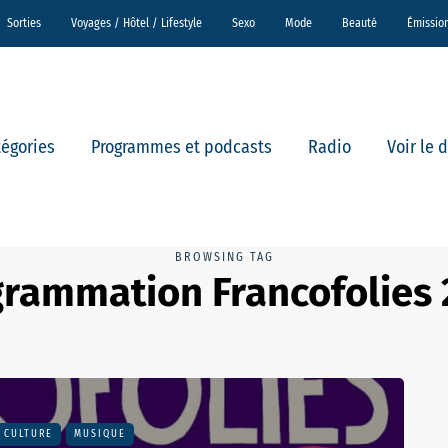
Sorties
Voyages / Hôtel / Lifestyle
Sexo
Mode
Beauté
Émissio
tégories
Programmes et podcasts
Radio
Voir le 
BROWSING TAG
rammation Francofolies
CULTURE
MUSIQUE