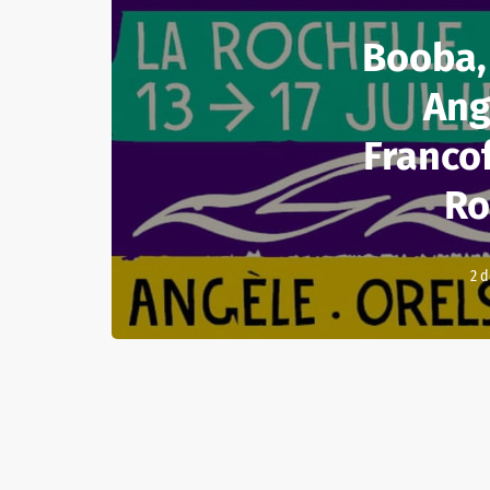
Booba,
Ang
Francof
Ro
2 