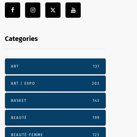
Categories
ART
131
ART / EXPO
203
BASKET
143
BEAUTÉ
199
BEAUTÉ-FEMME
123