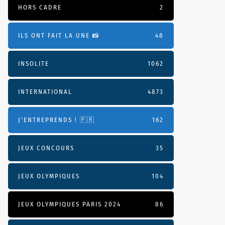
HORS CADRE
2
ILS ONT FAIT LA UNE 📸
48
INSOLITE
1062
INTERNATIONAL
4873
J'ENTREPRENDS ! 🇫🇷
162
JEUX CONCOURS
35
JEUX OLYMPIQUES
104
JEUX OLYMPIQUES PARIS 2024
86