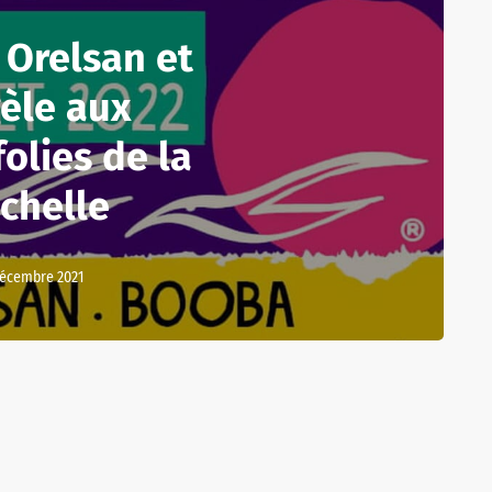
 Orelsan et
èle aux
olies de la
chelle
décembre 2021