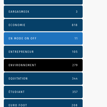
EARGASMEEK
3
ECONOMIE
818
EN MODE ON OFF
11
ENTREPRENEUR
105
ENVIRONNEMENT
279
EQUITATION
344
ÉTUDIANT
357
EURO FOOT
208