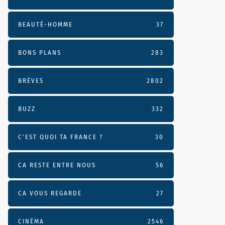
BEAUTÉ-HOMME
37
BONS PLANS
283
BRÈVES
2802
BUZZ
332
C'EST QUOI TA FRANCE ?
30
CA RESTE ENTRE NOUS
56
CA VOUS REGARDE
27
CINÉMA
2546