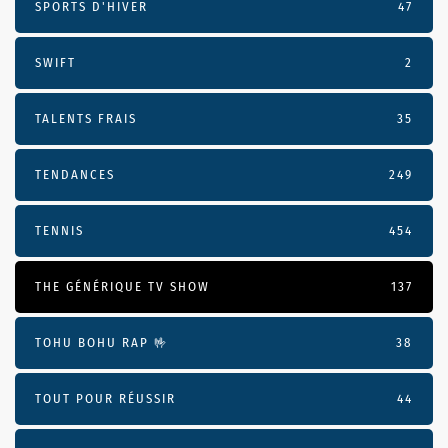
SPORTS D'HIVER
47
SWIFT
2
TALENTS FRAIS
35
TENDANCES
249
TENNIS
454
THE GÉNÉRIQUE TV SHOW
137
TOHU BOHU RAP 🤟
38
TOUT POUR RÉUSSIR
44