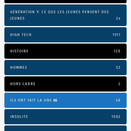
GÉNÉRATION Y: CE QUE LES JEUNES PENSENT DES
JEUNES
24
HIGH TECH
1511
HISTOIRE
120
HOMMES
52
HORS CADRE
2
ILS ONT FAIT LA UNE 📸
48
INSOLITE
1062