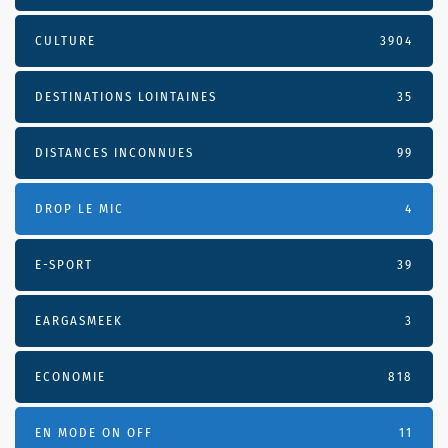
CULTURE
3904
DESTINATIONS LOINTAINES
35
DISTANCES INCONNUES
99
DROP LE MIC
4
E-SPORT
39
EARGASMEEK
3
ECONOMIE
818
EN MODE ON OFF
11