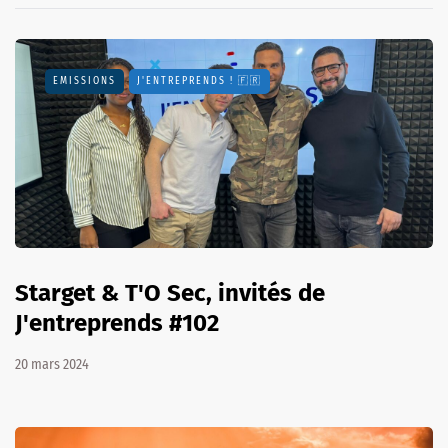
EMISSIONS
J'ENTREPRENDS ! 🇫🇷
Starget & T'O Sec, invités de
J'entreprends #102
20 mars 2024