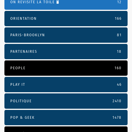
ON REVISITE LA TOILE 🖥️
12
ORIENTATION
166
PARIS-BROOKLYN
81
PARTENAIRES
18
PEOPLE
160
PLAY IT
46
POLITIQUE
2410
POP & GEEK
1478