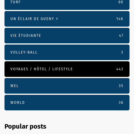
TURF
60
UN ÉCLAIR DE GUENY ⚡️
148
VIE ÉTUDIANTE
47
VOLLEY-BALL
3
VOYAGES / HÔTEL / LIFESTYLE
443
WEL
35
WORLD
36
Popular posts