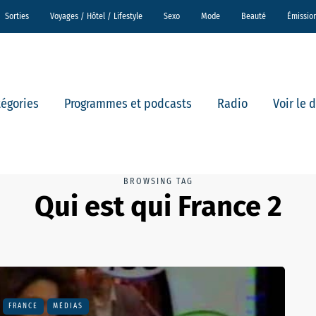
Sorties
Voyages / Hôtel / Lifestyle
Sexo
Mode
Beauté
Émissio
tégories
Programmes et podcasts
Radio
Voir le 
BROWSING TAG
Qui est qui France 2
FRANCE
MÉDIAS