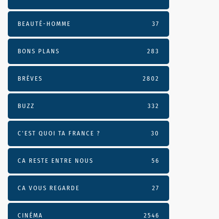
BEAUTÉ-HOMME
37
BONS PLANS
283
BRÈVES
2802
BUZZ
332
C'EST QUOI TA FRANCE ?
30
CA RESTE ENTRE NOUS
56
CA VOUS REGARDE
27
CINÉMA
2546