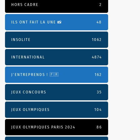
HORS CADRE
2
ILS ONT FAIT LA UNE 📸
48
INSOLITE
1062
INTERNATIONAL
4874
J'ENTREPRENDS ! 🇫🇷
162
JEUX CONCOURS
35
JEUX OLYMPIQUES
104
JEUX OLYMPIQUES PARIS 2024
86