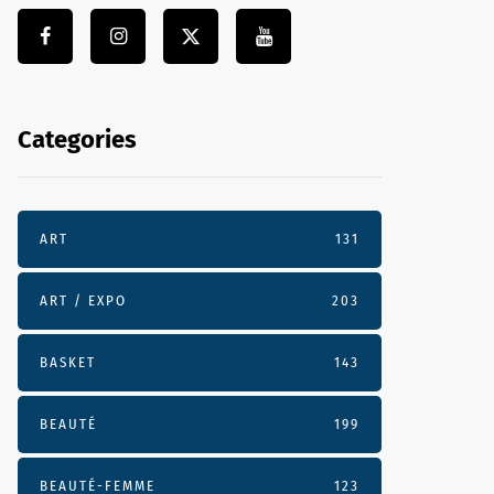
Categories
ART
131
ART / EXPO
203
BASKET
143
BEAUTÉ
199
BEAUTÉ-FEMME
123