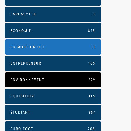
EARGASMEEK
3
ECONOMIE
818
EN MODE ON OFF
11
ENTREPRENEUR
105
ENVIRONNEMENT
279
EQUITATION
345
ÉTUDIANT
357
EURO FOOT
208