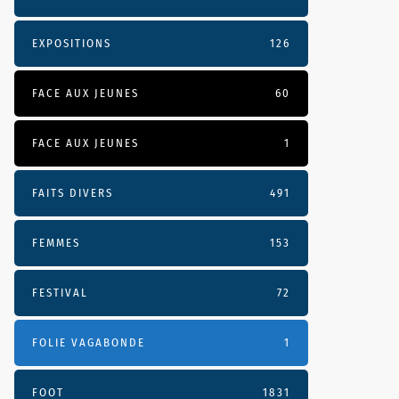
EXPOSITIONS
126
FACE AUX JEUNES
60
FACE AUX JEUNES
1
FAITS DIVERS
491
FEMMES
153
FESTIVAL
72
FOLIE VAGABONDE
1
FOOT
1831