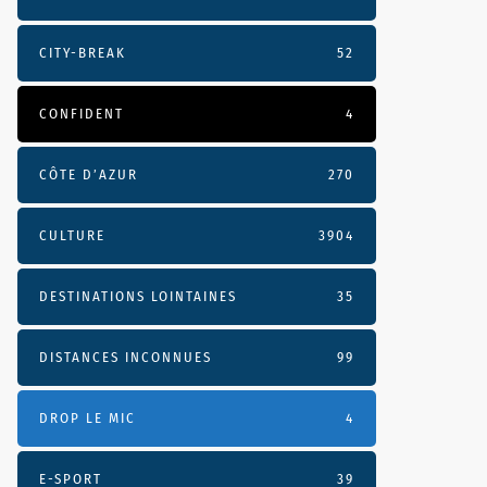
CITY-BREAK
52
CONFIDENT
4
CÔTE D’AZUR
270
CULTURE
3904
DESTINATIONS LOINTAINES
35
DISTANCES INCONNUES
99
DROP LE MIC
4
E-SPORT
39