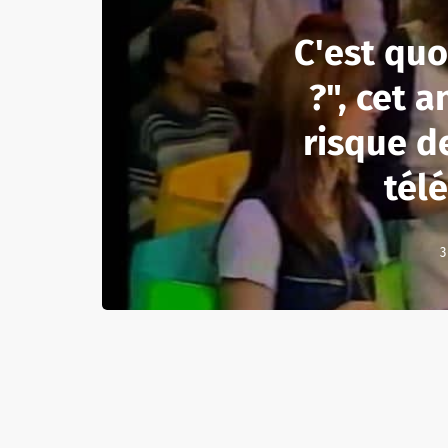
C'est quo
?", cet a
risque de
télé
3