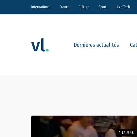
International
France
Culture
Sport
High Tech
Dernières actualités
Ca
A LA UNE