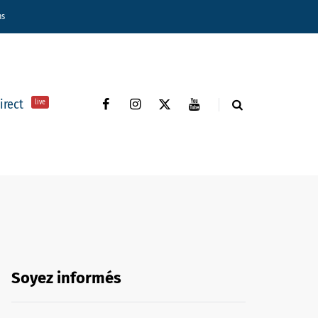
ns
direct
live
Soyez informés