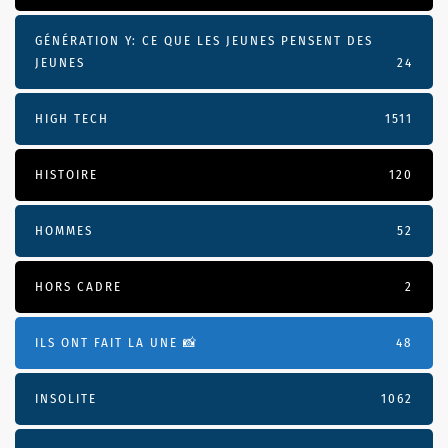
GÉNÉRATION Y: CE QUE LES JEUNES PENSENT DES
JEUNES
24
HIGH TECH
1511
HISTOIRE
120
HOMMES
52
HORS CADRE
2
ILS ONT FAIT LA UNE 📸
48
INSOLITE
1062