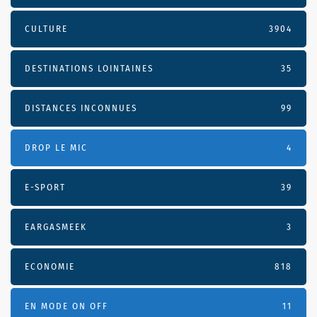
CULTURE
3904
DESTINATIONS LOINTAINES
35
DISTANCES INCONNUES
99
DROP LE MIC
4
E-SPORT
39
EARGASMEEK
3
ECONOMIE
818
EN MODE ON OFF
11