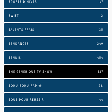
SPORTS D'HIVER
47
SWIFT
2
TALENTS FRAIS
35
TENDANCES
249
TENNIS
454
THE GÉNÉRIQUE TV SHOW
137
TOHU BOHU RAP 🤟
38
TOUT POUR RÉUSSIR
44