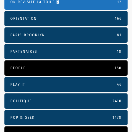
ON REVISITE LA TOILE 🖥️
12
ORIENTATION
166
PARIS-BROOKLYN
81
PARTENAIRES
18
PEOPLE
160
PLAY IT
46
POLITIQUE
2410
POP & GEEK
1478