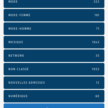
MODE
323
MODE-FEMME
161
MODE-HOMME
71
MUSIQUE
1643
NETWORK
35
NON CLASSÉ
1053
NOUVELLES ADRESSES
12
NUMÉRIQUE
60