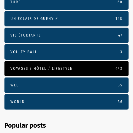
TURF
60
UN ÉCLAIR DE GUENY ⚡️
148
VIE ÉTUDIANTE
47
VOLLEY-BALL
3
VOYAGES / HÔTEL / LIFESTYLE
443
WEL
35
WORLD
36
Popular posts