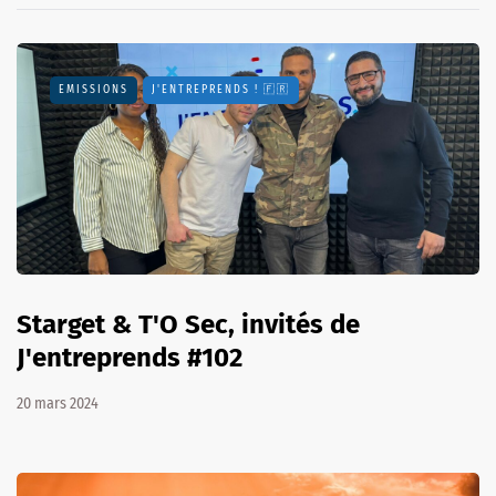
EMISSIONS
J'ENTREPRENDS ! 🇫🇷
Starget & T'O Sec, invités de
J'entreprends #102
20 mars 2024