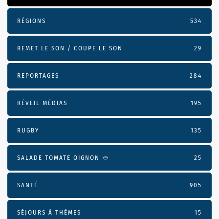
RÉGIONS
534
REMET LE SON / COUPE LE SON
29
REPORTAGES
284
RÉVEIL MÉDIAS
195
RUGBY
135
SALADE TOMATE OIGNON 🥙
25
SANTÉ
905
SÉJOURS À THÈMES
15