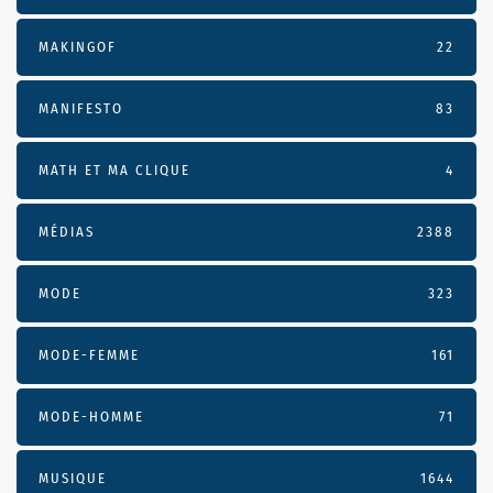
MAKINGOF
22
MANIFESTO
83
MATH ET MA CLIQUE
4
MÉDIAS
2388
MODE
323
MODE-FEMME
161
MODE-HOMME
71
MUSIQUE
1644