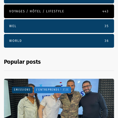
VOYAGES / HÔTEL / LIFESTYLE
443
WEL
35
WORLD
36
Popular posts
EMISSIONS
J'ENTREPRENDS ! 🇫🇷