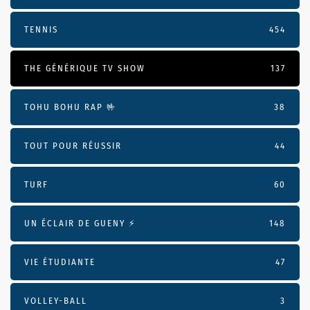
TENNIS
454
THE GÉNÉRIQUE TV SHOW
137
TOHU BOHU RAP 🤟
38
TOUT POUR RÉUSSIR
44
TURF
60
UN ÉCLAIR DE GUENY ⚡️
148
VIE ÉTUDIANTE
47
VOLLEY-BALL
3