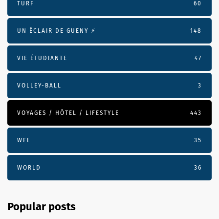
TURF
60
UN ÉCLAIR DE GUENY ⚡️
148
VIE ÉTUDIANTE
47
VOLLEY-BALL
3
VOYAGES / HÔTEL / LIFESTYLE
443
WEL
35
WORLD
36
Popular posts