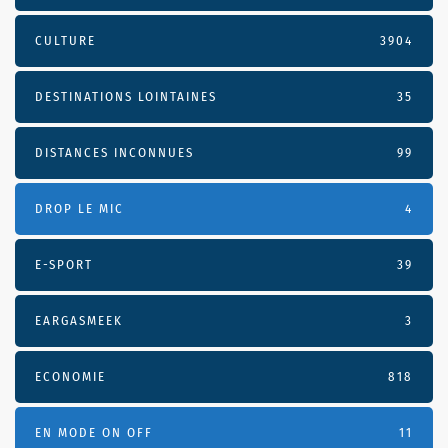
CULTURE
3904
DESTINATIONS LOINTAINES
35
DISTANCES INCONNUES
99
DROP LE MIC
4
E-SPORT
39
EARGASMEEK
3
ECONOMIE
818
EN MODE ON OFF
11