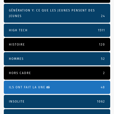
GÉNÉRATION Y: CE QUE LES JEUNES PENSENT DES
JEUNES
24
HIGH TECH
1511
HISTOIRE
120
HOMMES
52
HORS CADRE
2
ILS ONT FAIT LA UNE 📸
48
INSOLITE
1062