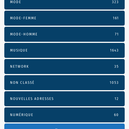
MODE
323
MODE-FEMME
161
MODE-HOMME
71
MUSIQUE
1643
NETWORK
35
NON CLASSÉ
1053
NOUVELLES ADRESSES
12
NUMÉRIQUE
60