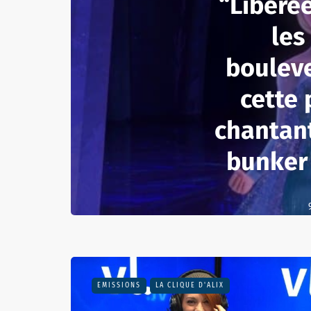
“Libérée
les
boulev
cette p
chantan
bunker
EMISSIONS
LA CLIQUE D'ALIX