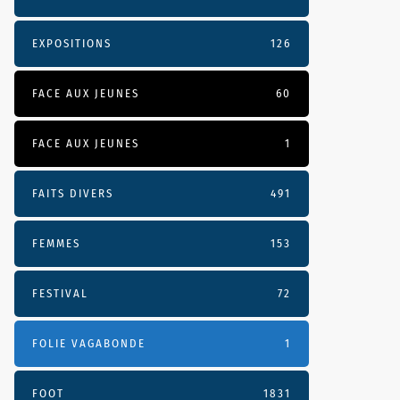
EXPOSITIONS
126
FACE AUX JEUNES
60
FACE AUX JEUNES
1
FAITS DIVERS
491
FEMMES
153
FESTIVAL
72
FOLIE VAGABONDE
1
FOOT
1831