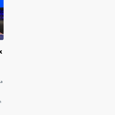
x
La
n