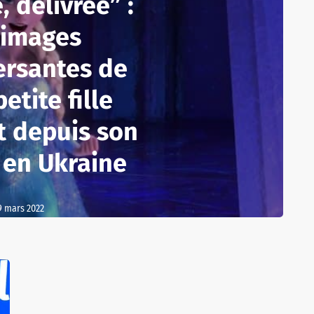
, délivrée” :
 images
ersantes de
etite fille
t depuis son
 en Ukraine
9 mars 2022