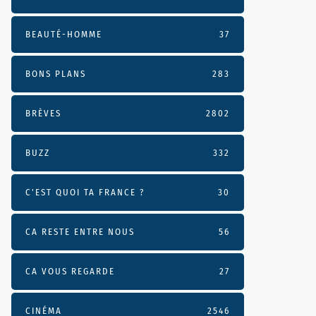
BEAUTÉ-HOMME
37
BONS PLANS
283
BRÈVES
2802
BUZZ
332
C'EST QUOI TA FRANCE ?
30
CA RESTE ENTRE NOUS
56
CA VOUS REGARDE
27
CINÉMA
2546