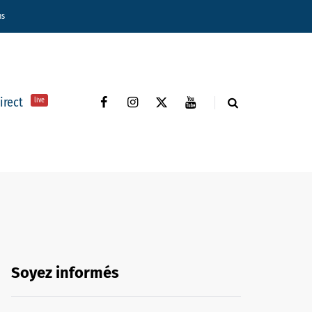
ns
direct
live
Soyez informés