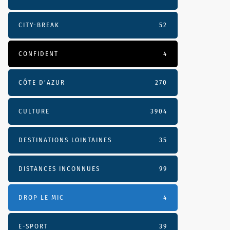
CITY-BREAK
52
CONFIDENT
4
CÔTE D’AZUR
270
CULTURE
3904
DESTINATIONS LOINTAINES
35
DISTANCES INCONNUES
99
DROP LE MIC
4
E-SPORT
39