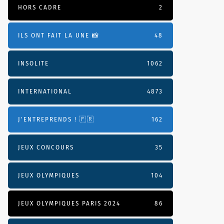
HORS CADRE
2
ILS ONT FAIT LA UNE 📸
48
INSOLITE
1062
INTERNATIONAL
4873
J'ENTREPRENDS ! 🇫🇷
162
JEUX CONCOURS
35
JEUX OLYMPIQUES
104
JEUX OLYMPIQUES PARIS 2024
86