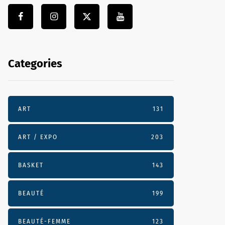
Categories
ART
131
ART / EXPO
203
BASKET
143
BEAUTÉ
199
BEAUTÉ-FEMME
123