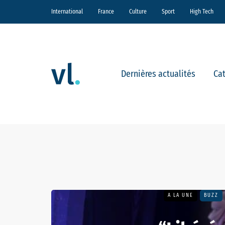
International
France
Culture
Sport
High Tech
Dernières actualités
Ca
A LA UNE
BUZZ