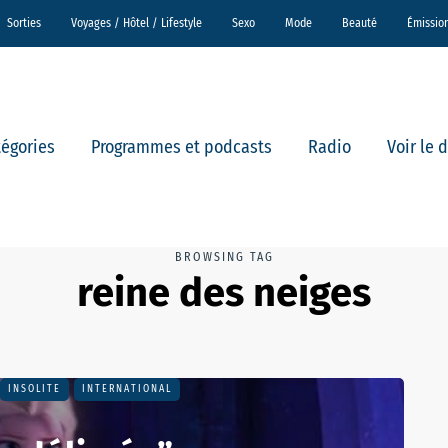
Sorties
Voyages / Hôtel / Lifestyle
Sexo
Mode
Beauté
Émissio
tégories
Programmes et podcasts
Radio
Voir le 
BROWSING TAG
reine des neiges
INSOLITE
INTERNATIONAL