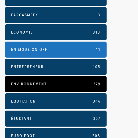
EARGASMEEK
3
ECONOMIE
818
EN MODE ON OFF
11
ENTREPRENEUR
105
ENVIRONNEMENT
279
EQUITATION
344
ÉTUDIANT
357
EURO FOOT
208