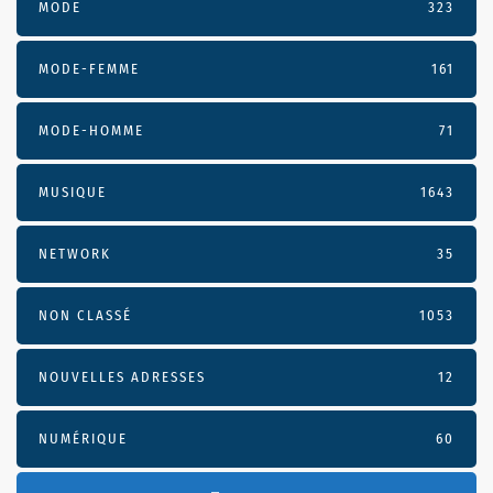
MODE
323
MODE-FEMME
161
MODE-HOMME
71
MUSIQUE
1643
NETWORK
35
NON CLASSÉ
1053
NOUVELLES ADRESSES
12
NUMÉRIQUE
60