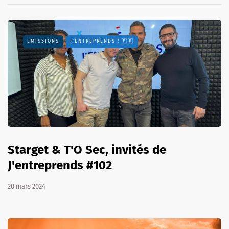
EMISSIONS
J'ENTREPRENDS ! 🇫🇷
Starget & T'O Sec, invités de
J'entreprends #102
20 mars 2024