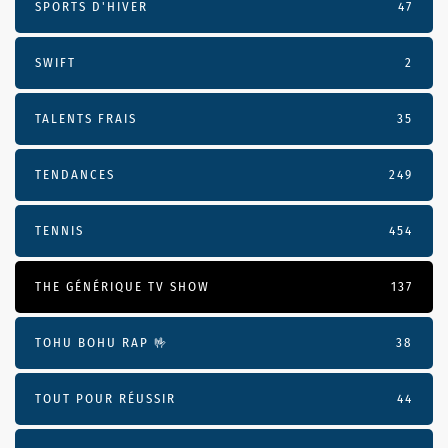
SPORTS D'HIVER
47
SWIFT
2
TALENTS FRAIS
35
TENDANCES
249
TENNIS
454
THE GÉNÉRIQUE TV SHOW
137
TOHU BOHU RAP 🤟
38
TOUT POUR RÉUSSIR
44