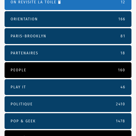
ON REVISITE LA TOILE 🖥️
12
ORIENTATION
166
PARIS-BROOKLYN
81
PARTENAIRES
18
PEOPLE
160
PLAY IT
46
POLITIQUE
2410
POP & GEEK
1478