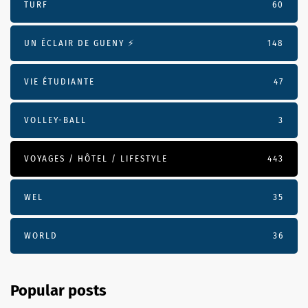
TURF
60
UN ÉCLAIR DE GUENY ⚡️
148
VIE ÉTUDIANTE
47
VOLLEY-BALL
3
VOYAGES / HÔTEL / LIFESTYLE
443
WEL
35
WORLD
36
Popular posts