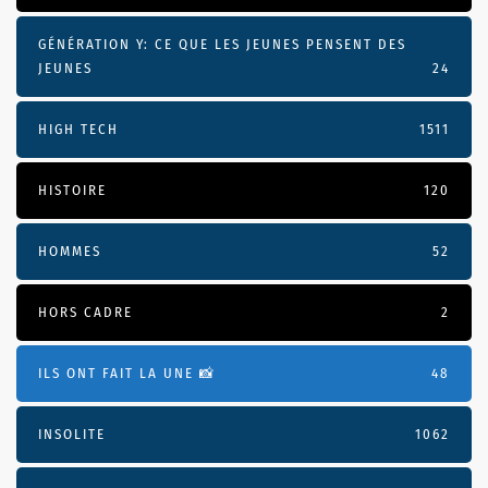
GÉNÉRATION Y: CE QUE LES JEUNES PENSENT DES
JEUNES
24
HIGH TECH
1511
HISTOIRE
120
HOMMES
52
HORS CADRE
2
ILS ONT FAIT LA UNE 📸
48
INSOLITE
1062