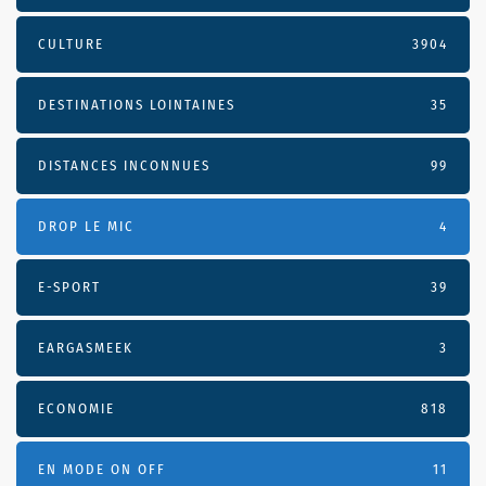
CULTURE
3904
DESTINATIONS LOINTAINES
35
DISTANCES INCONNUES
99
DROP LE MIC
4
E-SPORT
39
EARGASMEEK
3
ECONOMIE
818
EN MODE ON OFF
11