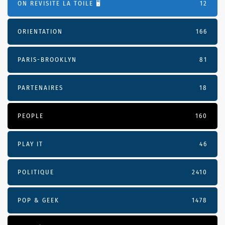
ON REVISITE LA TOILE 🖥️
12
ORIENTATION
166
PARIS-BROOKLYN
81
PARTENAIRES
18
PEOPLE
160
PLAY IT
46
POLITIQUE
2410
POP & GEEK
1478