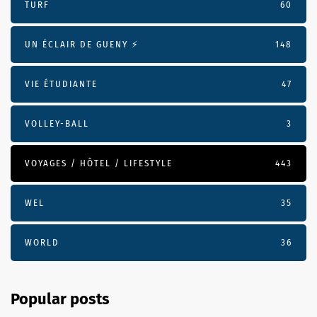
TURF
60
UN ÉCLAIR DE GUENY ⚡️
148
VIE ÉTUDIANTE
47
VOLLEY-BALL
3
VOYAGES / HÔTEL / LIFESTYLE
443
WEL
35
WORLD
36
Popular posts