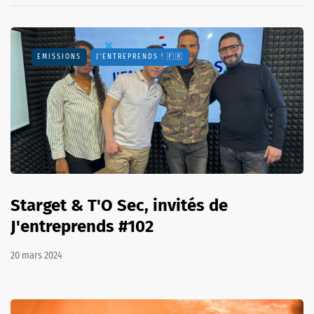
EMISSIONS
J'ENTREPRENDS ! 🇫🇷
Starget & T'O Sec, invités de
J'entreprends #102
20 mars 2024