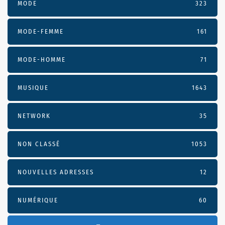
MODE
323
MODE-FEMME
161
MODE-HOMME
71
MUSIQUE
1643
NETWORK
35
NON CLASSÉ
1053
NOUVELLES ADRESSES
12
NUMÉRIQUE
60