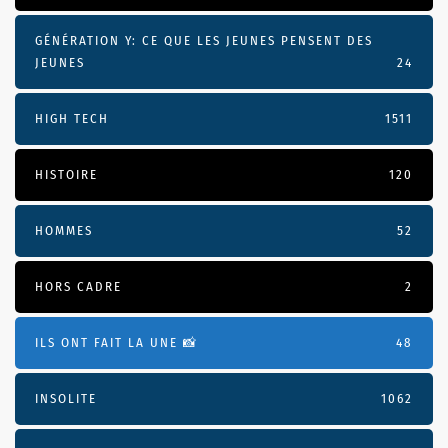
GÉNÉRATION Y: CE QUE LES JEUNES PENSENT DES
JEUNES
24
HIGH TECH
1511
HISTOIRE
120
HOMMES
52
HORS CADRE
2
ILS ONT FAIT LA UNE 📸
48
INSOLITE
1062