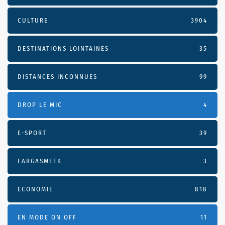
CULTURE
3904
DESTINATIONS LOINTAINES
35
DISTANCES INCONNUES
99
DROP LE MIC
4
E-SPORT
39
EARGASMEEK
3
ECONOMIE
818
EN MODE ON OFF
11