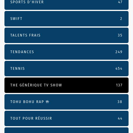
SPORTS D'HIVER
47
SWIFT
2
TALENTS FRAIS
35
TENDANCES
249
TENNIS
454
THE GÉNÉRIQUE TV SHOW
137
TOHU BOHU RAP 🤟
38
TOUT POUR RÉUSSIR
44