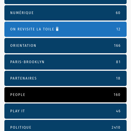
NUMÉRIQUE
60
ON REVISITE LA TOILE 🖥️
12
ORIENTATION
166
PARIS-BROOKLYN
81
PARTENAIRES
18
PEOPLE
160
PLAY IT
46
POLITIQUE
2410