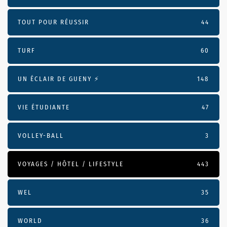
TOUT POUR RÉUSSIR
44
TURF
60
UN ÉCLAIR DE GUENY ⚡️
148
VIE ÉTUDIANTE
47
VOLLEY-BALL
3
VOYAGES / HÔTEL / LIFESTYLE
443
WEL
35
WORLD
36