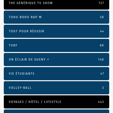
THE GÉNÉRIQUE TV SHOW
137
TOHU BOHU RAP 🤟
38
TOUT POUR RÉUSSIR
44
TURF
60
UN ÉCLAIR DE GUENY ⚡️
148
VIE ÉTUDIANTE
47
VOLLEY-BALL
3
VOYAGES / HÔTEL / LIFESTYLE
443