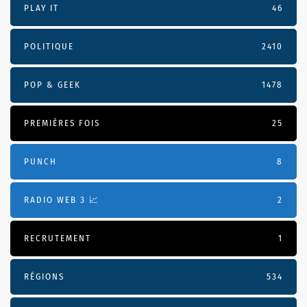
PLAY IT
46
POLITIQUE
2410
POP & GEEK
1478
PREMIÈRES FOIS
25
PUNCH
8
RADIO WEB 3 📈
2
RECRUTEMENT
1
RÉGIONS
534