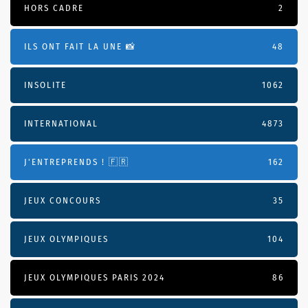
HORS CADRE
2
ILS ONT FAIT LA UNE 📸
48
INSOLITE
1062
INTERNATIONAL
4873
J'ENTREPRENDS ! 🇫🇷
162
JEUX CONCOURS
35
JEUX OLYMPIQUES
104
JEUX OLYMPIQUES PARIS 2024
86