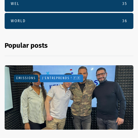
WEL
35
WORLD
36
Popular posts
EMISSIONS
J'ENTREPRENDS ! 🇫🇷