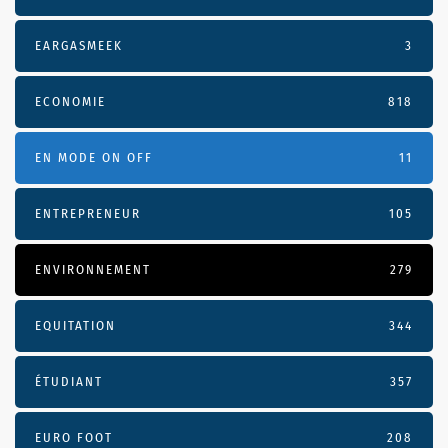
EARGASMEEK
3
ECONOMIE
818
EN MODE ON OFF
11
ENTREPRENEUR
105
ENVIRONNEMENT
279
EQUITATION
344
ÉTUDIANT
357
EURO FOOT
208