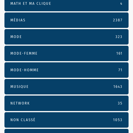
MATH ET MA CLIQUE
4
MÉDIAS
2387
MODE
323
MODE-FEMME
161
MODE-HOMME
71
MUSIQUE
1643
NETWORK
35
NON CLASSÉ
1053