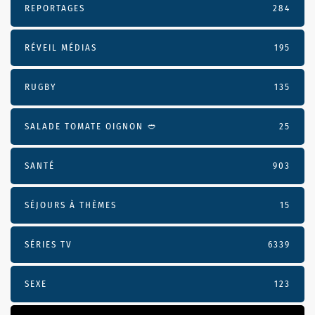
REPORTAGES
284
RÉVEIL MÉDIAS
195
RUGBY
135
SALADE TOMATE OIGNON 🥙
25
SANTÉ
903
SÉJOURS À THÈMES
15
SÉRIES TV
6339
SEXE
123