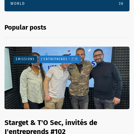
WORLD
36
Popular posts
EMISSIONS
J'ENTREPRENDS ! 🇫🇷
Starget & T'O Sec, invités de
J'entreprends #102