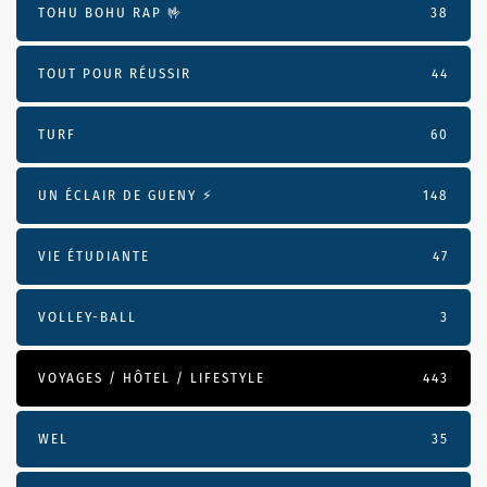
TOHU BOHU RAP 🤟
38
TOUT POUR RÉUSSIR
44
TURF
60
UN ÉCLAIR DE GUENY ⚡️
148
VIE ÉTUDIANTE
47
VOLLEY-BALL
3
VOYAGES / HÔTEL / LIFESTYLE
443
WEL
35