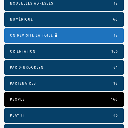
NOUVELLES ADRESSES
12
NUMÉRIQUE
60
ON REVISITE LA TOILE 🖥️
12
ORIENTATION
166
PARIS-BROOKLYN
81
PARTENAIRES
18
PEOPLE
160
PLAY IT
46