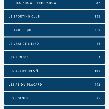
LE RICO SHOW – #RICOSHOW
82
LE SPORTING CLUB
252
LE TØHU-BØHU
269
LE VRAI DE L’INFO
16
LES 5 INFOS
1
LES ACTUVORES 🎙
109
LES AS DU PLACARD
192
LES COLOCS
45