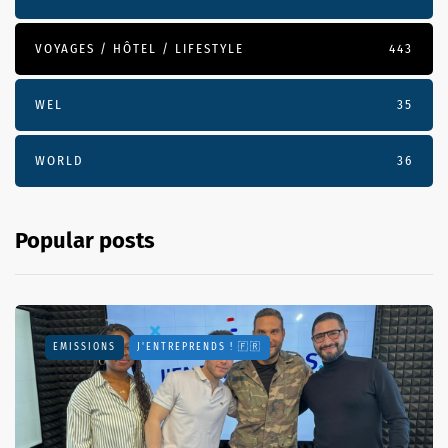
VOYAGES / HÔTEL / LIFESTYLE
443
WEL
35
WORLD
36
Popular posts
EMISSIONS
J'ENTREPRENDS ! 🇫🇷