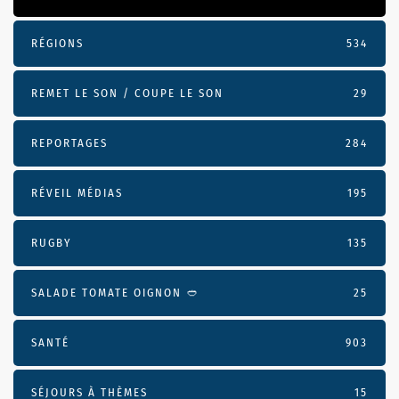
RÉGIONS
534
REMET LE SON / COUPE LE SON
29
REPORTAGES
284
RÉVEIL MÉDIAS
195
RUGBY
135
SALADE TOMATE OIGNON 🥙
25
SANTÉ
903
SÉJOURS À THÈMES
15