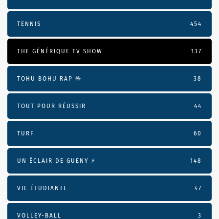
TENNIS
454
THE GÉNÉRIQUE TV SHOW
137
TOHU BOHU RAP 🤟
38
TOUT POUR RÉUSSIR
44
TURF
60
UN ÉCLAIR DE GUENY ⚡️
148
VIE ÉTUDIANTE
47
VOLLEY-BALL
3