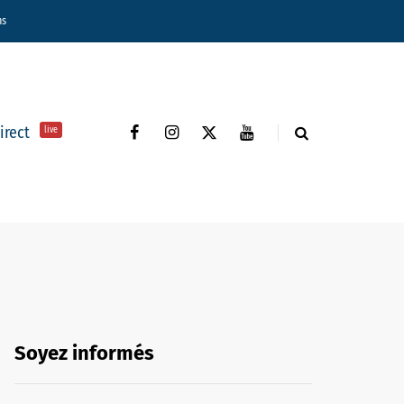
ns
direct
live
Soyez informés