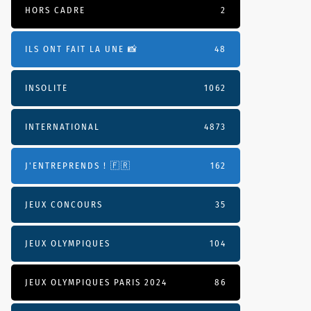
HORS CADRE
2
ILS ONT FAIT LA UNE 📸
48
INSOLITE
1062
INTERNATIONAL
4873
J'ENTREPRENDS ! 🇫🇷
162
JEUX CONCOURS
35
JEUX OLYMPIQUES
104
JEUX OLYMPIQUES PARIS 2024
86