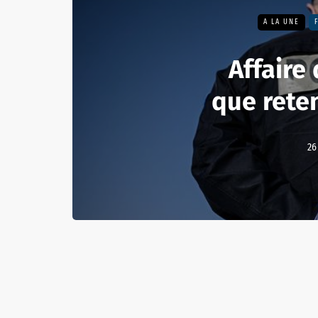
A LA UNE
Affaire
que reten
26