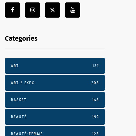
Categories
ART
131
ART / EXPO
203
BASKET
143
BEAUTÉ
199
BEAUTÉ-FEMME
123