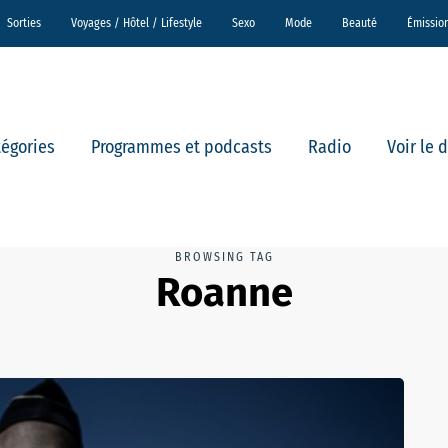
Sorties
Voyages / Hôtel / Lifestyle
Sexo
Mode
Beauté
Émissio
tégories
Programmes et podcasts
Radio
Voir le 
BROWSING TAG
Roanne