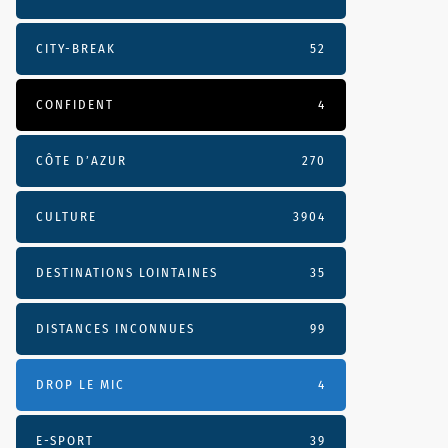
CITY-BREAK
52
CONFIDENT
4
CÔTE D’AZUR
270
CULTURE
3904
DESTINATIONS LOINTAINES
35
DISTANCES INCONNUES
99
DROP LE MIC
4
E-SPORT
39