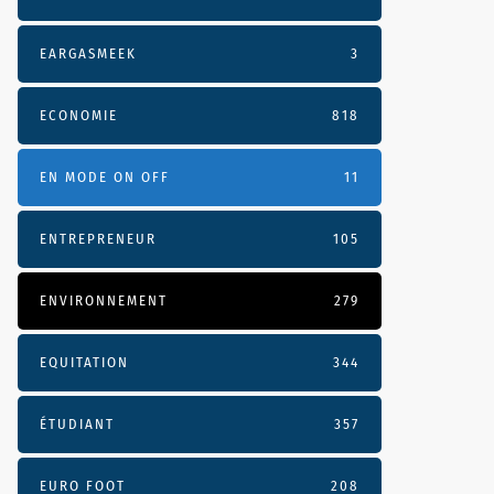
EARGASMEEK
3
ECONOMIE
818
EN MODE ON OFF
11
ENTREPRENEUR
105
ENVIRONNEMENT
279
EQUITATION
344
ÉTUDIANT
357
EURO FOOT
208