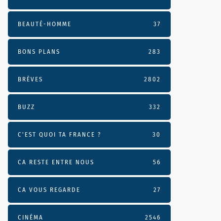
BEAUTÉ-HOMME
37
BONS PLANS
283
BRÈVES
2802
BUZZ
332
C'EST QUOI TA FRANCE ?
30
CA RESTE ENTRE NOUS
56
CA VOUS REGARDE
27
CINÉMA
2546