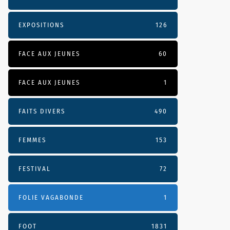
EXPOSITIONS
126
FACE AUX JEUNES
60
FACE AUX JEUNES
1
FAITS DIVERS
490
FEMMES
153
FESTIVAL
72
FOLIE VAGABONDE
1
FOOT
1831