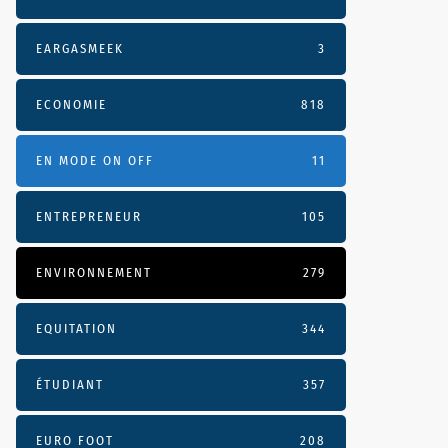
EARGASMEEK
3
ECONOMIE
818
EN MODE ON OFF
11
ENTREPRENEUR
105
ENVIRONNEMENT
279
EQUITATION
344
ÉTUDIANT
357
EURO FOOT
208