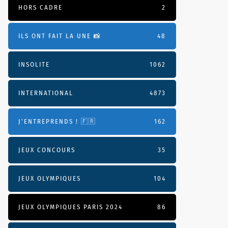
HORS CADRE
2
ILS ONT FAIT LA UNE 📸
48
INSOLITE
1062
INTERNATIONAL
4873
J'ENTREPRENDS ! 🇫🇷
162
JEUX CONCOURS
35
JEUX OLYMPIQUES
104
JEUX OLYMPIQUES PARIS 2024
86