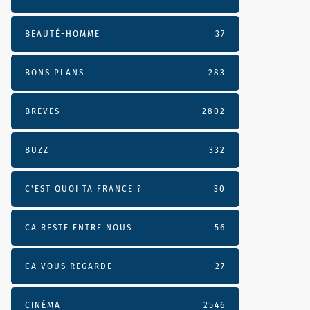
BEAUTÉ-HOMME
37
BONS PLANS
283
BRÈVES
2802
BUZZ
332
C'EST QUOI TA FRANCE ?
30
CA RESTE ENTRE NOUS
56
CA VOUS REGARDE
27
CINÉMA
2546