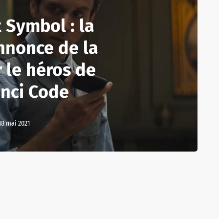
 Symbol : la
nnonce de la
r le héros de
inci Code
18 mai 2021