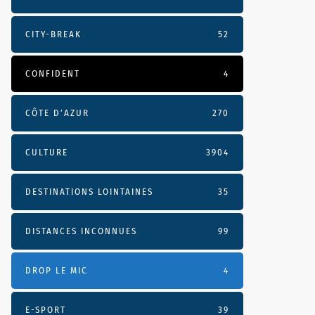
CITY-BREAK
52
CONFIDENT
4
CÔTE D’AZUR
270
CULTURE
3904
DESTINATIONS LOINTAINES
35
DISTANCES INCONNUES
99
DROP LE MIC
4
E-SPORT
39