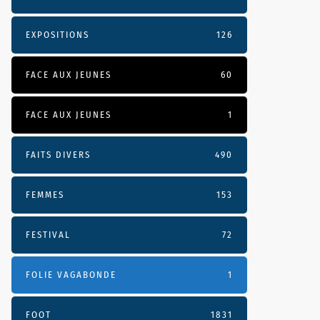
EXPOSITIONS
126
FACE AUX JEUNES
60
FACE AUX JEUNES
1
FAITS DIVERS
490
FEMMES
153
FESTIVAL
72
FOLIE VAGABONDE
1
FOOT
1831