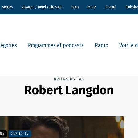
Sorties
Voyages / Hôtel / Lifestyle
Sexo
Mode
Beauté
Émissio
tégories
Programmes et podcasts
Radio
Voir le 
BROWSING TAG
Robert Langdon
UNE
SÉRIES TV