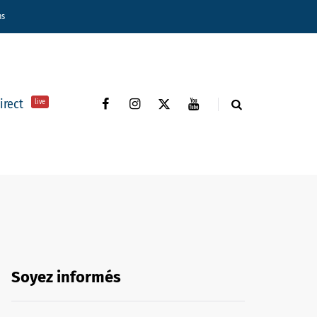
ns
direct
live
Soyez informés