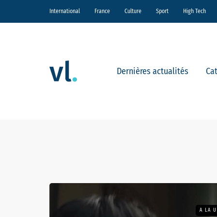
International
France
Culture
Sport
High Tech
Dernières actualités
Ca
A LA 