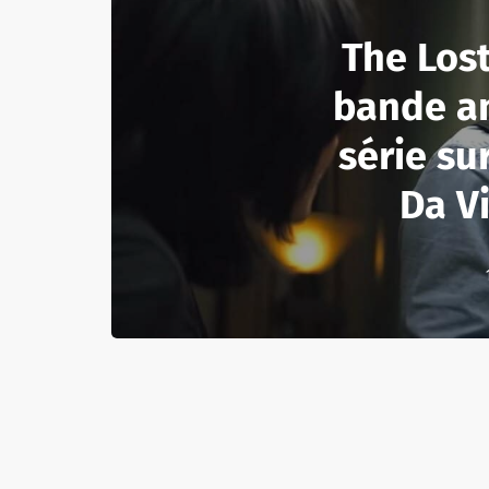
The Lost
bande a
série su
Da V