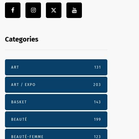
Categories
ART
131
ART / EXPO
203
BASKET
143
BEAUTÉ
199
BEAUTÉ-FEMME
123