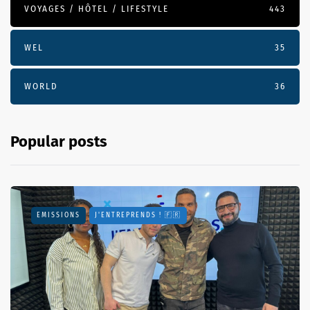
VOYAGES / HÔTEL / LIFESTYLE
443
WEL
35
WORLD
36
Popular posts
EMISSIONS
J'ENTREPRENDS ! 🇫🇷