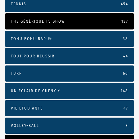
TENNIS
454
THE GÉNÉRIQUE TV SHOW
137
TOHU BOHU RAP 🤟
38
TOUT POUR RÉUSSIR
44
TURF
60
UN ÉCLAIR DE GUENY ⚡️
148
VIE ÉTUDIANTE
47
VOLLEY-BALL
3