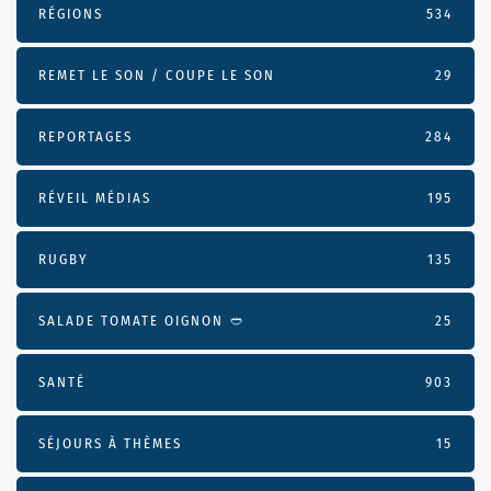
RÉGIONS
534
REMET LE SON / COUPE LE SON
29
REPORTAGES
284
RÉVEIL MÉDIAS
195
RUGBY
135
SALADE TOMATE OIGNON 🥙
25
SANTÉ
903
SÉJOURS À THÈMES
15