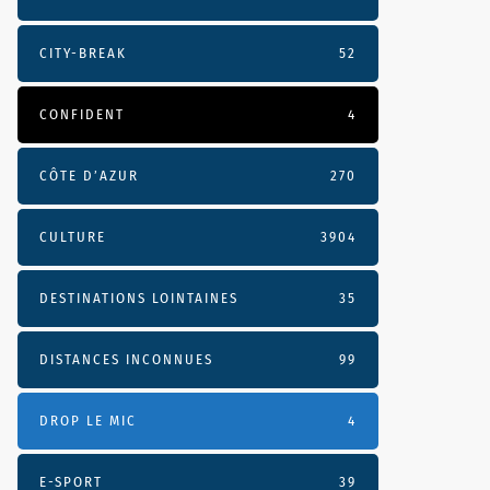
CITY-BREAK
52
CONFIDENT
4
CÔTE D’AZUR
270
CULTURE
3904
DESTINATIONS LOINTAINES
35
DISTANCES INCONNUES
99
DROP LE MIC
4
E-SPORT
39