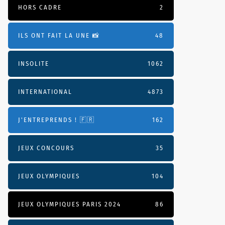
HORS CADRE
2
ILS ONT FAIT LA UNE 📸
48
INSOLITE
1062
INTERNATIONAL
4873
J'ENTREPRENDS ! 🇫🇷
162
JEUX CONCOURS
35
JEUX OLYMPIQUES
104
JEUX OLYMPIQUES PARIS 2024
86