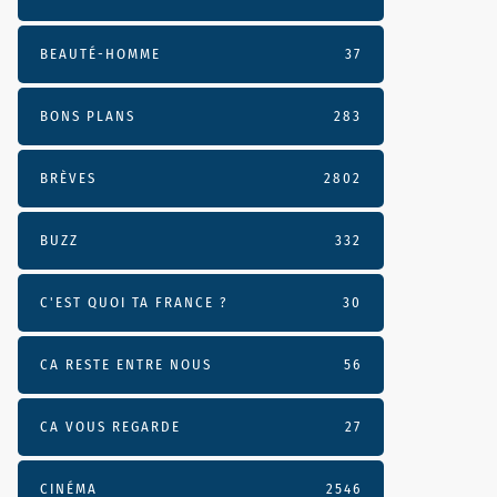
BEAUTÉ-HOMME
37
BONS PLANS
283
BRÈVES
2802
BUZZ
332
C'EST QUOI TA FRANCE ?
30
CA RESTE ENTRE NOUS
56
CA VOUS REGARDE
27
CINÉMA
2546