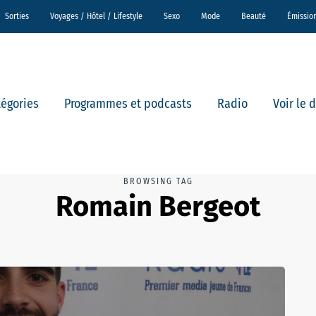
Sorties
Voyages / Hôtel / Lifestyle
Sexo
Mode
Beauté
Émissio
tégories
Programmes et podcasts
Radio
Voir le 
BROWSING TAG
Romain Bergeot