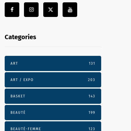
Categories
ART
131
ART / EXPO
203
BASKET
143
BEAUTÉ
199
BEAUTÉ-FEMME
123