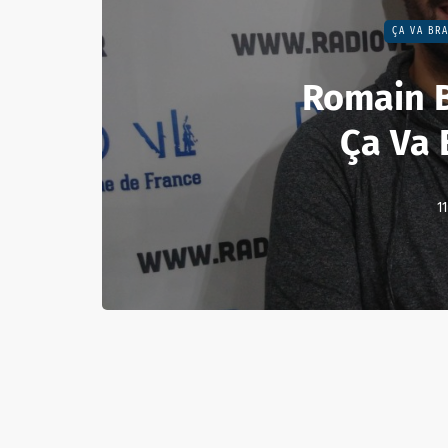
ÇA VA BRA
Romain 
Ça Va 
11