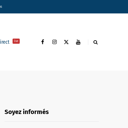
ns
direct
live
Soyez informés