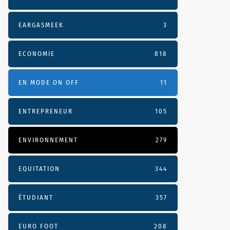
EARGASMEEK
3
ECONOMIE
818
EN MODE ON OFF
11
ENTREPRENEUR
105
ENVIRONNEMENT
279
EQUITATION
344
ÉTUDIANT
357
EURO FOOT
208