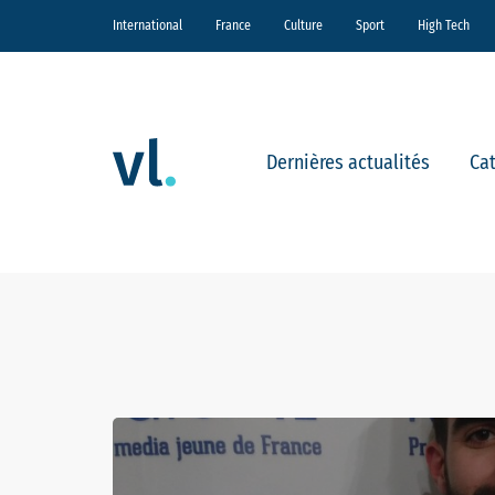
International
France
Culture
Sport
High Tech
Dernières actualités
Ca