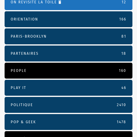
ON REVISITE LA TOILE 🖥️
12
ORIENTATION
166
PARIS-BROOKLYN
81
PARTENAIRES
18
PEOPLE
160
PLAY IT
46
POLITIQUE
2410
POP & GEEK
1478