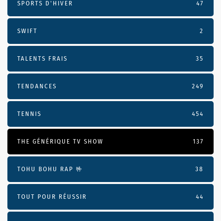
SPORTS D'HIVER
47
SWIFT
2
TALENTS FRAIS
35
TENDANCES
249
TENNIS
454
THE GÉNÉRIQUE TV SHOW
137
TOHU BOHU RAP 🤟
38
TOUT POUR RÉUSSIR
44