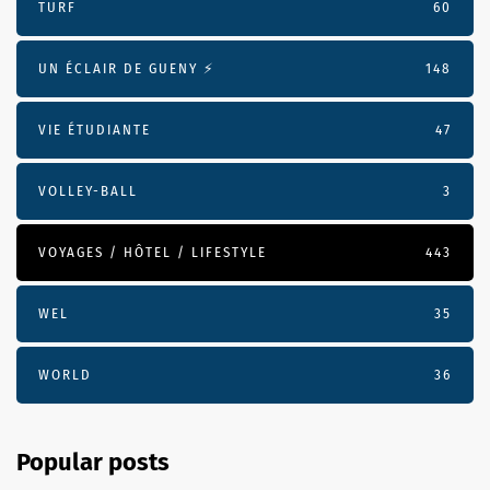
TURF
60
UN ÉCLAIR DE GUENY ⚡️
148
VIE ÉTUDIANTE
47
VOLLEY-BALL
3
VOYAGES / HÔTEL / LIFESTYLE
443
WEL
35
WORLD
36
Popular posts