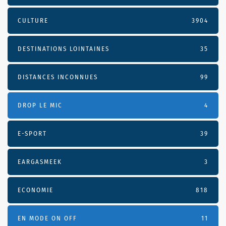
CULTURE
3904
DESTINATIONS LOINTAINES
35
DISTANCES INCONNUES
99
DROP LE MIC
4
E-SPORT
39
EARGASMEEK
3
ECONOMIE
818
EN MODE ON OFF
11