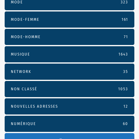
MODE
323
MODE-FEMME
161
MODE-HOMME
71
MUSIQUE
1643
NETWORK
35
NON CLASSÉ
1053
NOUVELLES ADRESSES
12
NUMÉRIQUE
60