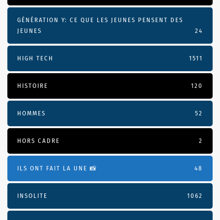
GÉNÉRATION Y: CE QUE LES JEUNES PENSENT DES
JEUNES
24
HIGH TECH
1511
HISTOIRE
120
HOMMES
52
HORS CADRE
2
ILS ONT FAIT LA UNE 📸
48
INSOLITE
1062