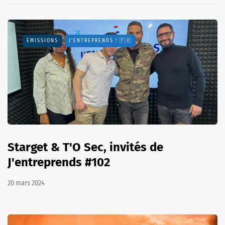
EMISSIONS
J'ENTREPRENDS ! 🇫🇷
Starget & T'O Sec, invités de
J'entreprends #102
20 mars 2024