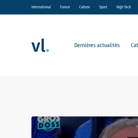
International
France
Culture
Sport
High Tech
Dernières actualités
Ca