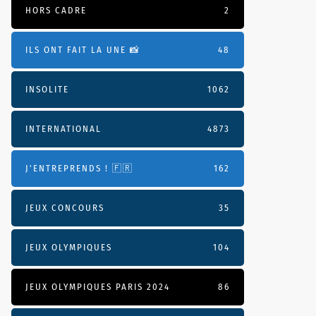
HORS CADRE
2
ILS ONT FAIT LA UNE 📸
48
INSOLITE
1062
INTERNATIONAL
4873
J'ENTREPRENDS ! 🇫🇷
162
JEUX CONCOURS
35
JEUX OLYMPIQUES
104
JEUX OLYMPIQUES PARIS 2024
86