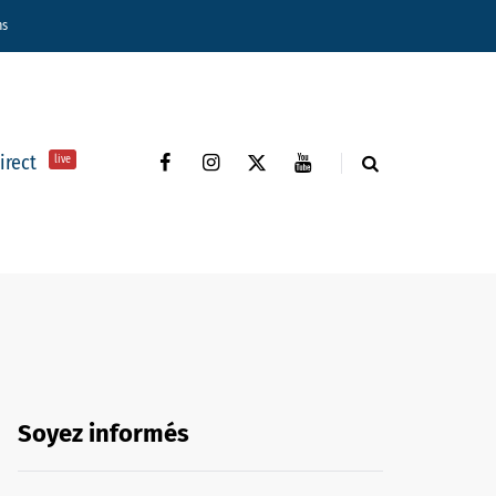
ns
direct
live
Soyez informés