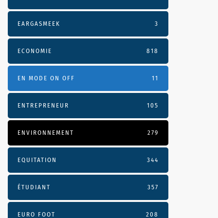
EARGASMEEK
3
ECONOMIE
818
EN MODE ON OFF
11
ENTREPRENEUR
105
ENVIRONNEMENT
279
EQUITATION
344
ÉTUDIANT
357
EURO FOOT
208