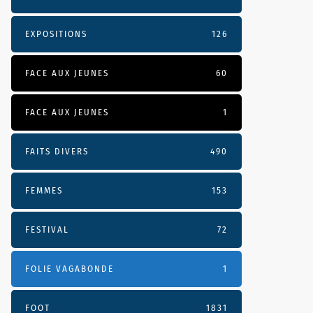
EXPOSITIONS
126
FACE AUX JEUNES
60
FACE AUX JEUNES
1
FAITS DIVERS
490
FEMMES
153
FESTIVAL
72
FOLIE VAGABONDE
1
FOOT
1831