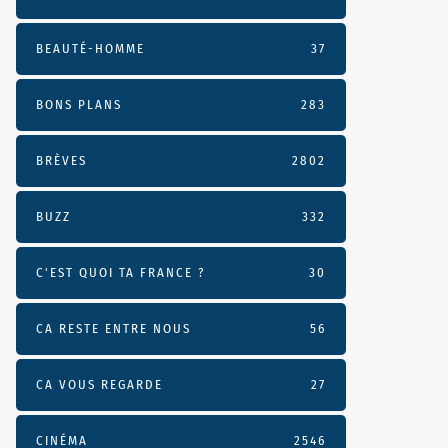
BEAUTÉ-HOMME
37
BONS PLANS
283
BRÈVES
2802
BUZZ
332
C'EST QUOI TA FRANCE ?
30
CA RESTE ENTRE NOUS
56
CA VOUS REGARDE
27
CINÉMA
2546