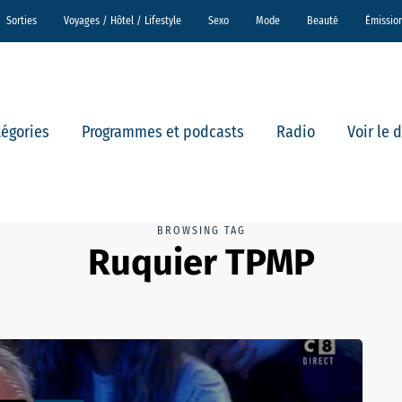
Sorties
Voyages / Hôtel / Lifestyle
Sexo
Mode
Beauté
Émissio
tégories
Programmes et podcasts
Radio
Voir le 
BROWSING TAG
Ruquier TPMP