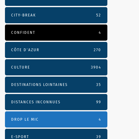
CITY-BREAK
52
CONFIDENT
4
CÔTE D’AZUR
270
CULTURE
3904
DESTINATIONS LOINTAINES
35
DISTANCES INCONNUES
99
DROP LE MIC
4
E-SPORT
39