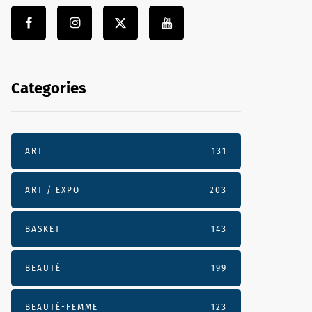
Categories
ART
131
ART / EXPO
203
BASKET
143
BEAUTÉ
199
BEAUTÉ-FEMME
123