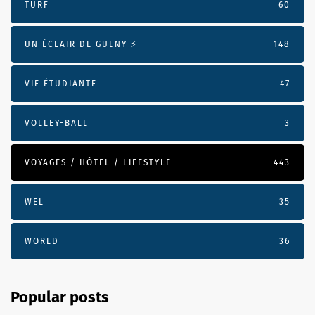
TURF
60
UN ÉCLAIR DE GUENY ⚡️
148
VIE ÉTUDIANTE
47
VOLLEY-BALL
3
VOYAGES / HÔTEL / LIFESTYLE
443
WEL
35
WORLD
36
Popular posts