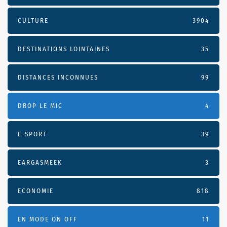
CULTURE
3904
DESTINATIONS LOINTAINES
35
DISTANCES INCONNUES
99
DROP LE MIC
4
E-SPORT
39
EARGASMEEK
3
ECONOMIE
818
EN MODE ON OFF
11