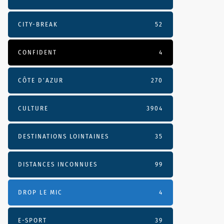
CITY-BREAK
52
CONFIDENT
4
CÔTE D’AZUR
270
CULTURE
3904
DESTINATIONS LOINTAINES
35
DISTANCES INCONNUES
99
DROP LE MIC
4
E-SPORT
39