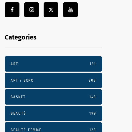
Categories
ART
131
ART / EXPO
203
BASKET
143
BEAUTÉ
199
BEAUTÉ-FEMME
123