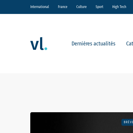
International
France
Culture
Sport
High Tech
Dernières actualités
Ca
BRÈV