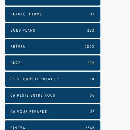
BEAUTÉ-HOMME
37
BONS PLANS
283
BRÈVES
2802
BUZZ
332
C'EST QUOI TA FRANCE ?
30
CA RESTE ENTRE NOUS
56
CA VOUS REGARDE
27
CINÉMA
2546