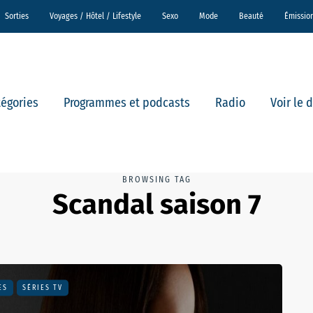
Sorties
Voyages / Hôtel / Lifestyle
Sexo
Mode
Beauté
Émissio
tégories
Programmes et podcasts
Radio
Voir le 
BROWSING TAG
Scandal saison 7
ES
SÉRIES TV