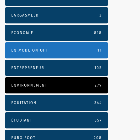
EARGASMEEK
3
ECONOMIE
818
EN MODE ON OFF
11
ENTREPRENEUR
105
ENVIRONNEMENT
279
EQUITATION
344
ÉTUDIANT
357
EURO FOOT
208