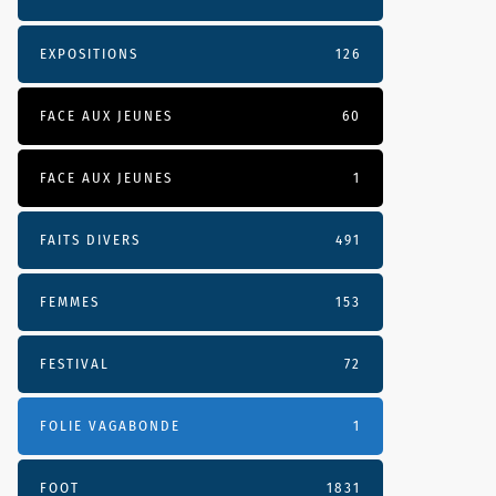
EXPOSITIONS
126
FACE AUX JEUNES
60
FACE AUX JEUNES
1
FAITS DIVERS
491
FEMMES
153
FESTIVAL
72
FOLIE VAGABONDE
1
FOOT
1831