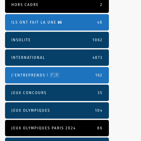
HORS CADRE
2
ILS ONT FAIT LA UNE 📸
48
INSOLITE
1062
INTERNATIONAL
4873
J'ENTREPRENDS ! 🇫🇷
162
JEUX CONCOURS
35
JEUX OLYMPIQUES
104
JEUX OLYMPIQUES PARIS 2024
86