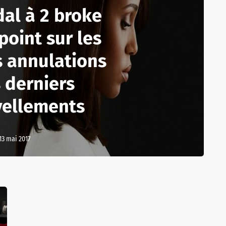
al à 2 broke
e point sur les
s annulations
s derniers
vellements
13 mai 2017