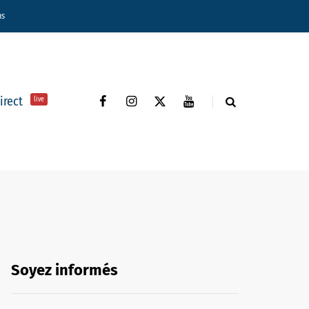
ns
direct
live
Soyez informés