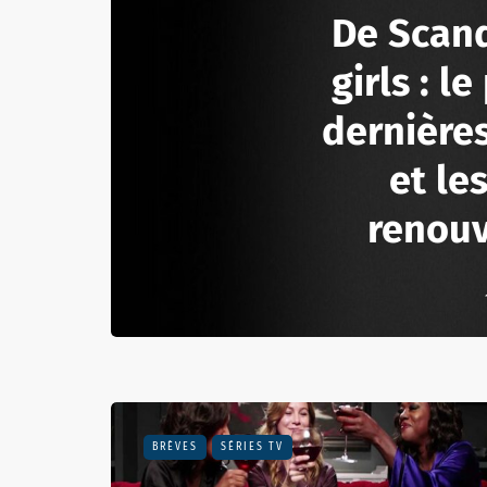
De Scand
girls : l
dernière
et le
renou
BRÈVES
SÉRIES TV