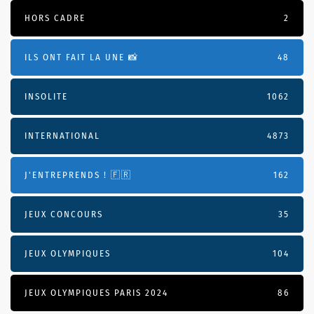
HORS CADRE
2
ILS ONT FAIT LA UNE 📸
48
INSOLITE
1062
INTERNATIONAL
4873
J'ENTREPRENDS ! 🇫🇷
162
JEUX CONCOURS
35
JEUX OLYMPIQUES
104
JEUX OLYMPIQUES PARIS 2024
86