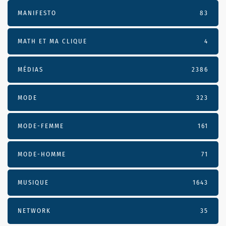
MANIFESTO
83
MATH ET MA CLIQUE
4
MÉDIAS
2386
MODE
323
MODE-FEMME
161
MODE-HOMME
71
MUSIQUE
1643
NETWORK
35