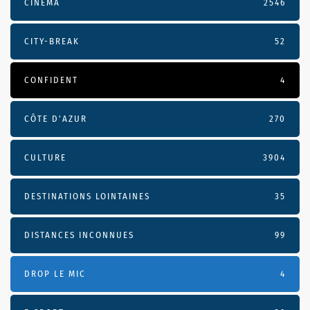
CINÉMA
2546
CITY-BREAK
52
CONFIDENT
4
CÔTE D’AZUR
270
CULTURE
3904
DESTINATIONS LOINTAINES
35
DISTANCES INCONNUES
99
DROP LE MIC
4