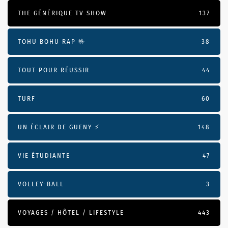
THE GÉNÉRIQUE TV SHOW
137
TOHU BOHU RAP 🤟
38
TOUT POUR RÉUSSIR
44
TURF
60
UN ÉCLAIR DE GUENY ⚡️
148
VIE ÉTUDIANTE
47
VOLLEY-BALL
3
VOYAGES / HÔTEL / LIFESTYLE
443