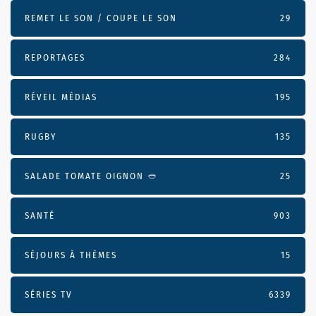
REMET LE SON / COUPE LE SON
29
REPORTAGES
284
RÉVEIL MÉDIAS
195
RUGBY
135
SALADE TOMATE OIGNON 🥙
25
SANTÉ
903
SÉJOURS À THÈMES
15
SÉRIES TV
6339