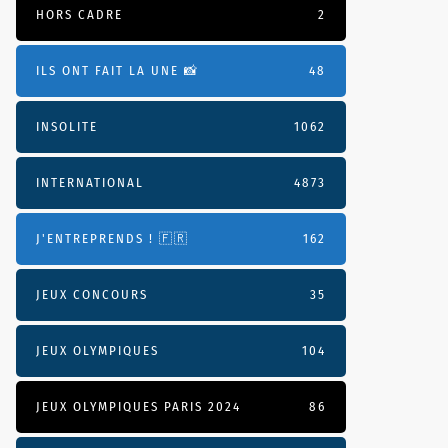
HORS CADRE
2
ILS ONT FAIT LA UNE 📸
48
INSOLITE
1062
INTERNATIONAL
4873
J'ENTREPRENDS ! 🇫🇷
162
JEUX CONCOURS
35
JEUX OLYMPIQUES
104
JEUX OLYMPIQUES PARIS 2024
86