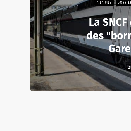
A LA UNE
DOSSIE
La SNCF
des "bor
Gare
2