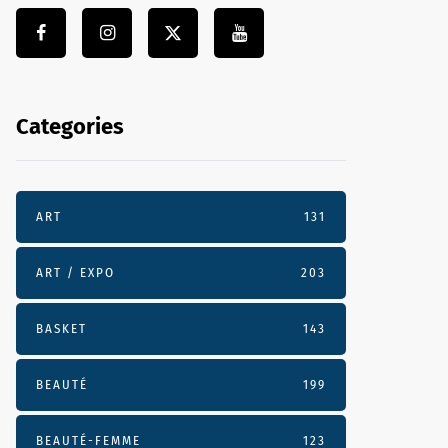
Categories
ART
131
ART / EXPO
203
BASKET
143
BEAUTÉ
199
BEAUTÉ-FEMME
123