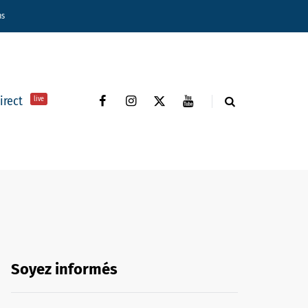
ns
direct
live
Soyez informés