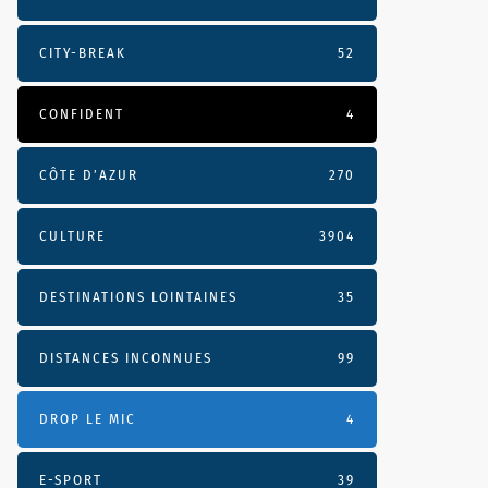
CITY-BREAK
52
CONFIDENT
4
CÔTE D’AZUR
270
CULTURE
3904
DESTINATIONS LOINTAINES
35
DISTANCES INCONNUES
99
DROP LE MIC
4
E-SPORT
39