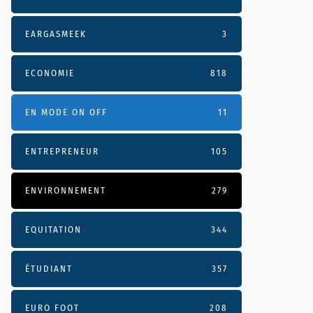
EARGASMEEK
3
ECONOMIE
818
EN MODE ON OFF
11
ENTREPRENEUR
105
ENVIRONNEMENT
279
EQUITATION
344
ÉTUDIANT
357
EURO FOOT
208