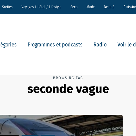
Sorties
Voyages / Hôtel / Lifestyle
Sexo
Mode
Beauté
Émissio
tégories
Programmes et podcasts
Radio
Voir le 
BROWSING TAG
seconde vague