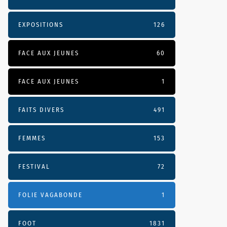
EXPOSITIONS
126
FACE AUX JEUNES
60
FACE AUX JEUNES
1
FAITS DIVERS
491
FEMMES
153
FESTIVAL
72
FOLIE VAGABONDE
1
FOOT
1831