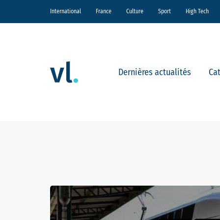
International
France
Culture
Sport
High Tech
Dernières actualités
Ca