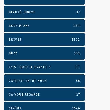
BEAUTÉ-HOMME
37
BONS PLANS
283
BRÈVES
2802
BUZZ
332
C'EST QUOI TA FRANCE ?
30
CA RESTE ENTRE NOUS
56
CA VOUS REGARDE
27
CINÉMA
2546