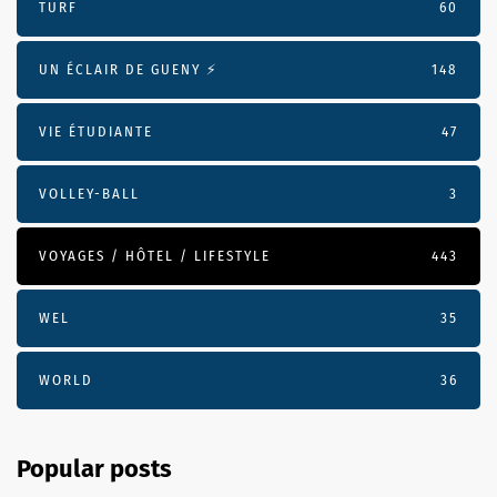
TURF
60
UN ÉCLAIR DE GUENY ⚡️
148
VIE ÉTUDIANTE
47
VOLLEY-BALL
3
VOYAGES / HÔTEL / LIFESTYLE
443
WEL
35
WORLD
36
Popular posts