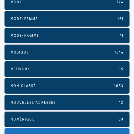
MODE
324
MODE-FEMME
161
MODE-HOMME
71
MUSIQUE
1644
NETWORK
35
NON CLASSÉ
1053
NOUVELLES ADRESSES
12
NUMÉRIQUE
60