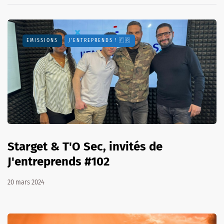
EMISSIONS
J'ENTREPRENDS ! 🇫🇷
Starget & T'O Sec, invités de
J'entreprends #102
20 mars 2024