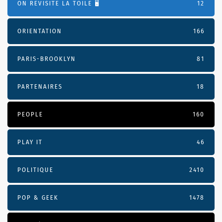
ON REVISITE LA TOILE 🖥️
12
ORIENTATION
166
PARIS-BROOKLYN
81
PARTENAIRES
18
PEOPLE
160
PLAY IT
46
POLITIQUE
2410
POP & GEEK
1478