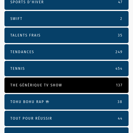
SPORTS D'HIVER
47
SWIFT
2
TALENTS FRAIS
35
TENDANCES
249
TENNIS
454
THE GÉNÉRIQUE TV SHOW
137
TOHU BOHU RAP 🤟
38
TOUT POUR RÉUSSIR
44