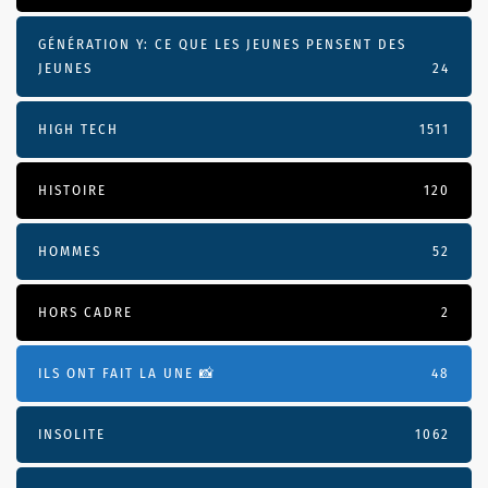
GÉNÉRATION Y: CE QUE LES JEUNES PENSENT DES
JEUNES
24
HIGH TECH
1511
HISTOIRE
120
HOMMES
52
HORS CADRE
2
ILS ONT FAIT LA UNE 📸
48
INSOLITE
1062