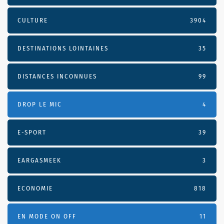
CULTURE
3904
DESTINATIONS LOINTAINES
35
DISTANCES INCONNUES
99
DROP LE MIC
4
E-SPORT
39
EARGASMEEK
3
ECONOMIE
818
EN MODE ON OFF
11