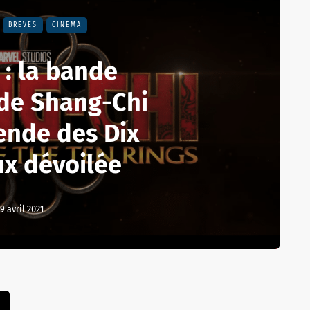
BRÈVES
CINÉMA
 : la bande
de Shang-Chi
gende des Dix
x dévoilée
19 avril 2021