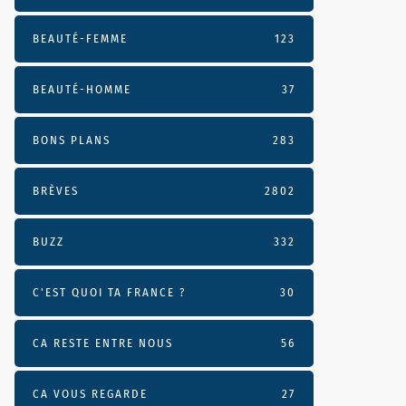
BEAUTÉ-FEMME
123
BEAUTÉ-HOMME
37
BONS PLANS
283
BRÈVES
2802
BUZZ
332
C'EST QUOI TA FRANCE ?
30
CA RESTE ENTRE NOUS
56
CA VOUS REGARDE
27