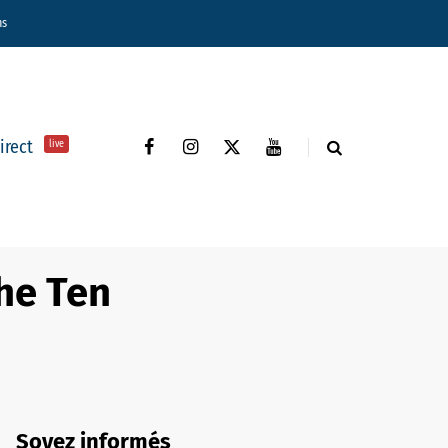
ns
direct
live
he Ten
Soyez informés