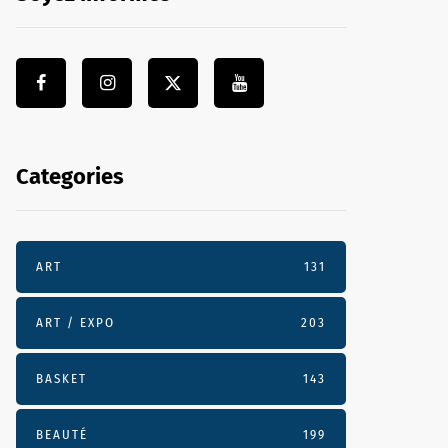
Categories
ART
131
ART / EXPO
203
BASKET
143
BEAUTÉ
199