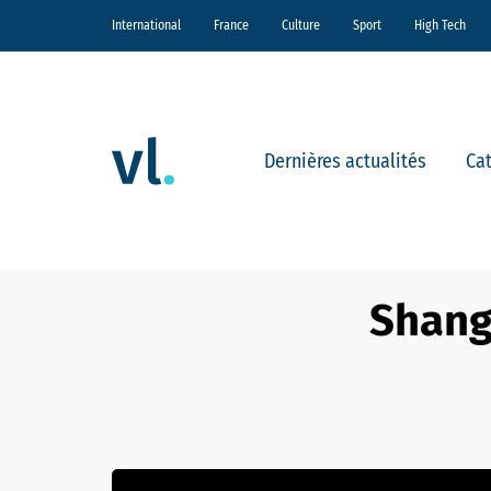
International
France
Culture
Sport
High Tech
Dernières actualités
Ca
Shang