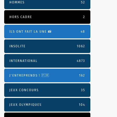
HOMMES
52
HORS CADRE
2
ILS ONT FAIT LA UNE 📸
48
INSOLITE
1062
INTERNATIONAL
4873
J'ENTREPRENDS ! 🇫🇷
162
JEUX CONCOURS
35
JEUX OLYMPIQUES
104