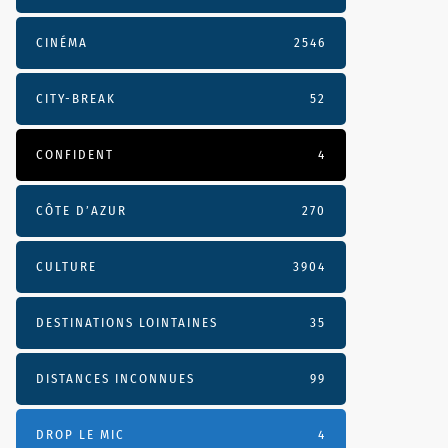
CINÉMA
2546
CITY-BREAK
52
CONFIDENT
4
CÔTE D’AZUR
270
CULTURE
3904
DESTINATIONS LOINTAINES
35
DISTANCES INCONNUES
99
DROP LE MIC
4