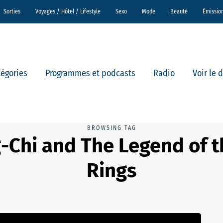
Sorties
Voyages / Hôtel / Lifestyle
Sexo
Mode
Beauté
Émissio
tégories
Programmes et podcasts
Radio
Voir le 
BROWSING TAG
-Chi and The Legend of t
Rings