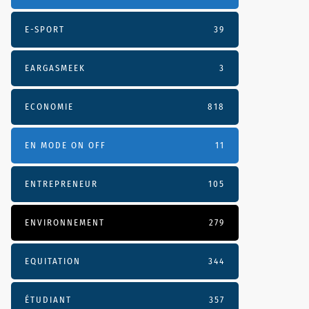
E-SPORT
39
EARGASMEEK
3
ECONOMIE
818
EN MODE ON OFF
11
ENTREPRENEUR
105
ENVIRONNEMENT
279
EQUITATION
344
ÉTUDIANT
357