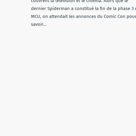
couvrent la télévision et le cinéma. Alors que le
dernier Spiderman a constitué la fin de la phase 3
MCU, on attendait les annonces du Comic Con pou
savoir…