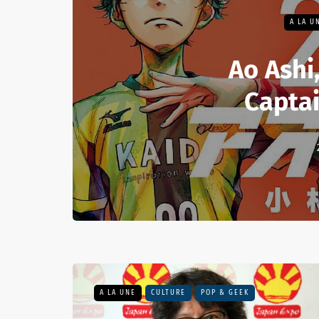
A LA U
Ao Ashi,
Capta
A LA UNE
CULTURE
POP & GEEK