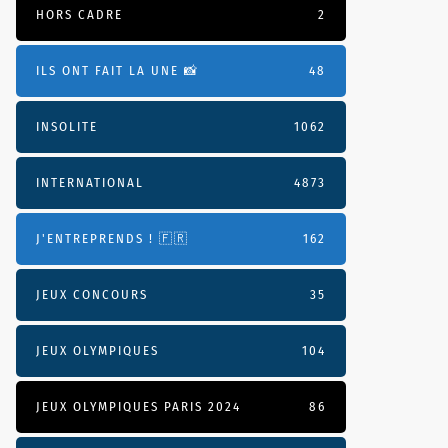
HORS CADRE
2
ILS ONT FAIT LA UNE 📸
48
INSOLITE
1062
INTERNATIONAL
4873
J'ENTREPRENDS ! 🇫🇷
162
JEUX CONCOURS
35
JEUX OLYMPIQUES
104
JEUX OLYMPIQUES PARIS 2024
86