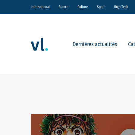
International
France
Culture
Sport
High Tech
Dernières actualités
Ca