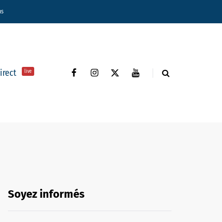
ns
direct
live
Soyez informés