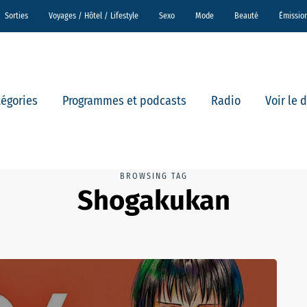
Sorties
Voyages / Hôtel / Lifestyle
Sexo
Mode
Beauté
Émissio
tégories
Programmes et podcasts
Radio
Voir le 
BROWSING TAG
Shogakukan