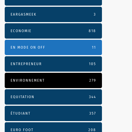
EARGASMEEK
3
ECONOMIE
818
EN MODE ON OFF
11
ENTREPRENEUR
105
ENVIRONNEMENT
279
EQUITATION
344
ÉTUDIANT
357
EURO FOOT
208