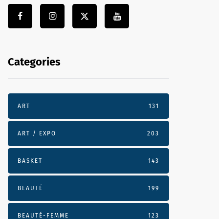
Categories
ART
131
ART / EXPO
203
BASKET
143
BEAUTÉ
199
BEAUTÉ-FEMME
123