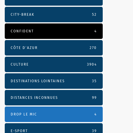
CITY-BREAK
52
CONFIDENT
4
CÔTE D’AZUR
270
CULTURE
3904
DESTINATIONS LOINTAINES
35
DISTANCES INCONNUES
99
DROP LE MIC
4
E-SPORT
39