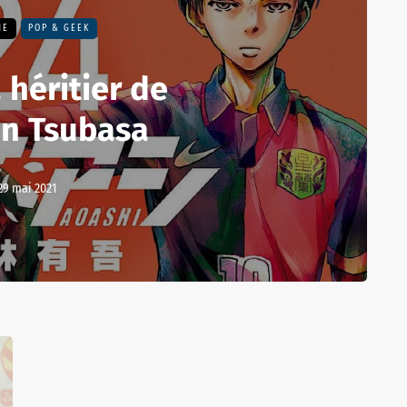
NE
POP & GEEK
 héritier de
in Tsubasa
29 mai 2021