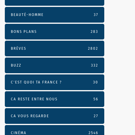
BEAUTÉ-HOMME
37
BONS PLANS
283
BRÈVES
2802
BUZZ
332
C'EST QUOI TA FRANCE ?
30
CA RESTE ENTRE NOUS
56
CA VOUS REGARDE
27
CINÉMA
2546