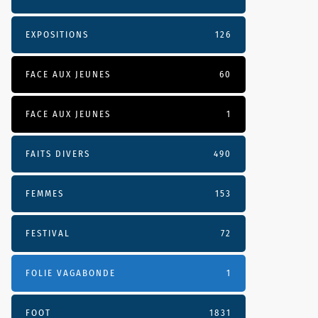
EXPOSITIONS
126
FACE AUX JEUNES
60
FACE AUX JEUNES
1
FAITS DIVERS
490
FEMMES
153
FESTIVAL
72
FOLIE VAGABONDE
1
FOOT
1831