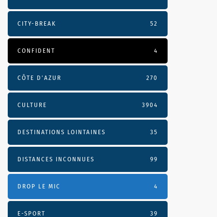
CITY-BREAK
52
CONFIDENT
4
CÔTE D’AZUR
270
CULTURE
3904
DESTINATIONS LOINTAINES
35
DISTANCES INCONNUES
99
DROP LE MIC
4
E-SPORT
39