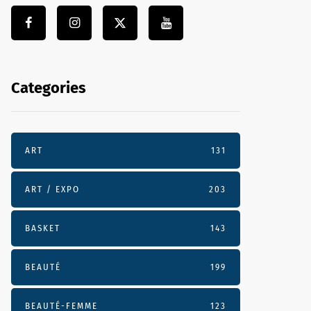
Categories
ART
131
ART / EXPO
203
BASKET
143
BEAUTÉ
199
BEAUTÉ-FEMME
123