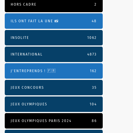
HORS CADRE
2
ILS ONT FAIT LA UNE 📸
48
INSOLITE
1062
INTERNATIONAL
4873
J'ENTREPRENDS ! 🇫🇷
162
JEUX CONCOURS
35
JEUX OLYMPIQUES
104
JEUX OLYMPIQUES PARIS 2024
86