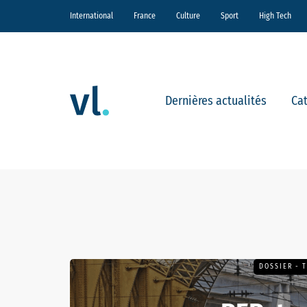
International
France
Culture
Sport
High Tech
Dernières actualités
Ca
DOSSIER - 