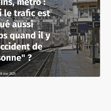
ins, métro :
le trafic est
ué aussi
s quand il y
accident de
sonne" ?
28 mai 2025