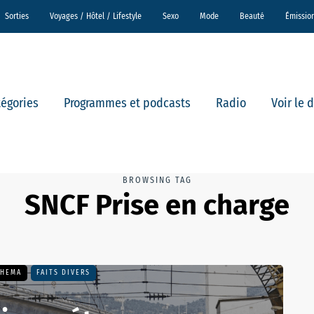
Sorties
Voyages / Hôtel / Lifestyle
Sexo
Mode
Beauté
Émissio
tégories
Programmes et podcasts
Radio
Voir le 
BROWSING TAG
SNCF Prise en charge
THEMA
FAITS DIVERS