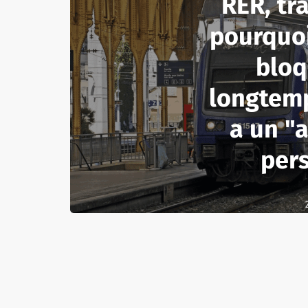
RER, tra
pourquoi 
bloq
longtemp
a un "
per