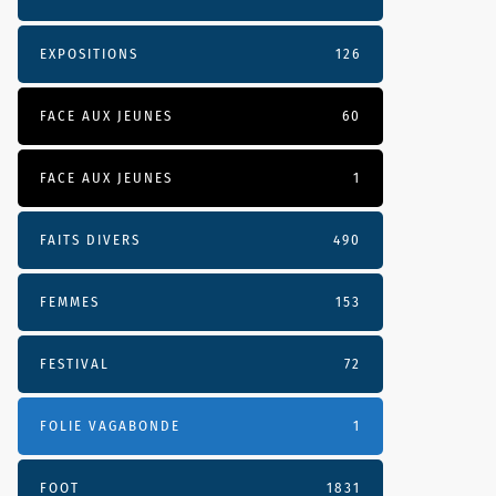
EXPOSITIONS
126
FACE AUX JEUNES
60
FACE AUX JEUNES
1
FAITS DIVERS
490
FEMMES
153
FESTIVAL
72
FOLIE VAGABONDE
1
FOOT
1831