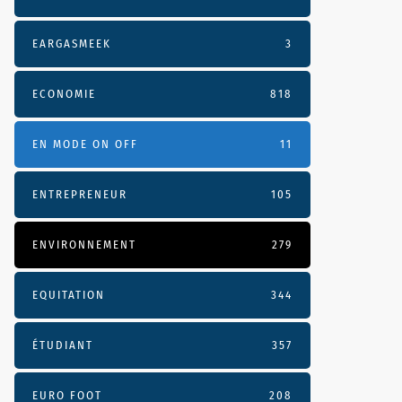
EARGASMEEK
3
ECONOMIE
818
EN MODE ON OFF
11
ENTREPRENEUR
105
ENVIRONNEMENT
279
EQUITATION
344
ÉTUDIANT
357
EURO FOOT
208