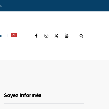
ns
direct
live
Soyez informés