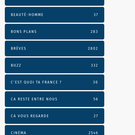
BEAUTÉ-HOMME
37
BONS PLANS
283
BRÈVES
2802
BUZZ
332
C'EST QUOI TA FRANCE ?
30
CA RESTE ENTRE NOUS
56
CA VOUS REGARDE
27
CINÉMA
2546