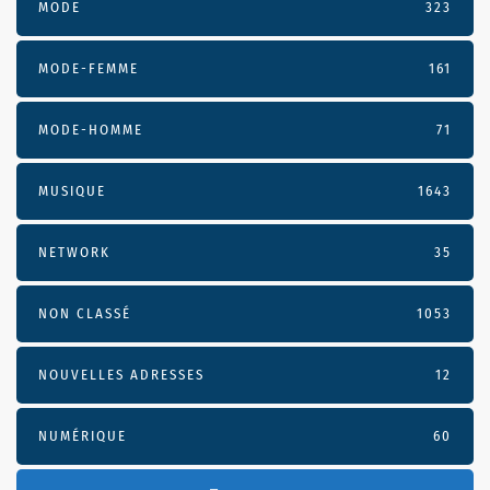
MODE
323
MODE-FEMME
161
MODE-HOMME
71
MUSIQUE
1643
NETWORK
35
NON CLASSÉ
1053
NOUVELLES ADRESSES
12
NUMÉRIQUE
60