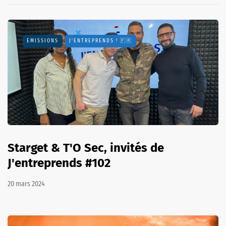
EMISSIONS
J'ENTREPRENDS ! 🇫🇷
Starget & T'O Sec, invités de
J'entreprends #102
20 mars 2024