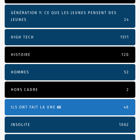
GÉNÉRATION Y: CE QUE LES JEUNES PENSENT DES
JEUNES
24
HIGH TECH
1511
HISTOIRE
120
HOMMES
52
HORS CADRE
2
ILS ONT FAIT LA UNE 📸
48
INSOLITE
1062