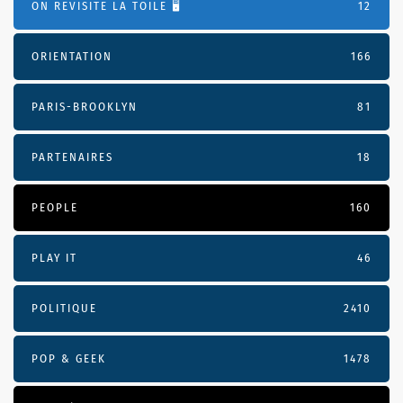
ON REVISITE LA TOILE 🖥️
12
ORIENTATION
166
PARIS-BROOKLYN
81
PARTENAIRES
18
PEOPLE
160
PLAY IT
46
POLITIQUE
2410
POP & GEEK
1478