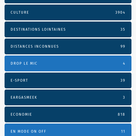
CULTURE
3904
DESTINATIONS LOINTAINES
35
DISTANCES INCONNUES
99
DROP LE MIC
4
E-SPORT
39
EARGASMEEK
3
ECONOMIE
818
EN MODE ON OFF
11