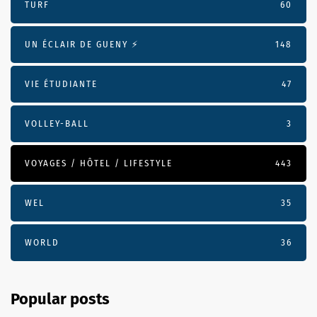
TURF
60
UN ÉCLAIR DE GUENY ⚡️
148
VIE ÉTUDIANTE
47
VOLLEY-BALL
3
VOYAGES / HÔTEL / LIFESTYLE
443
WEL
35
WORLD
36
Popular posts