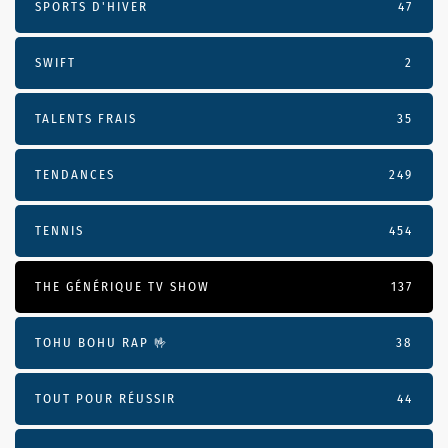
SPORTS D'HIVER
47
SWIFT
2
TALENTS FRAIS
35
TENDANCES
249
TENNIS
454
THE GÉNÉRIQUE TV SHOW
137
TOHU BOHU RAP 🤟
38
TOUT POUR RÉUSSIR
44