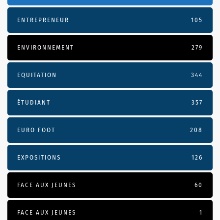
ENTREPRENEUR
105
ENVIRONNEMENT
279
EQUITATION
344
ÉTUDIANT
357
EURO FOOT
208
EXPOSITIONS
126
FACE AUX JEUNES
60
FACE AUX JEUNES
1