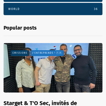
WORLD
36
Popular posts
EMISSIONS
J'ENTREPRENDS ! 🇫🇷
Starget & T'O Sec, invités de