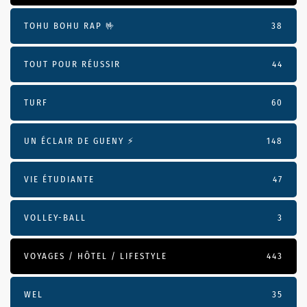
TOHU BOHU RAP 🤟
38
TOUT POUR RÉUSSIR
44
TURF
60
UN ÉCLAIR DE GUENY ⚡️
148
VIE ÉTUDIANTE
47
VOLLEY-BALL
3
VOYAGES / HÔTEL / LIFESTYLE
443
WEL
35