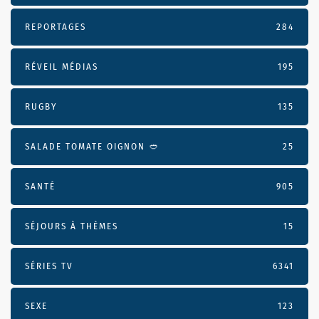
REPORTAGES
284
RÉVEIL MÉDIAS
195
RUGBY
135
SALADE TOMATE OIGNON 🥙
25
SANTÉ
905
SÉJOURS À THÈMES
15
SÉRIES TV
6341
SEXE
123