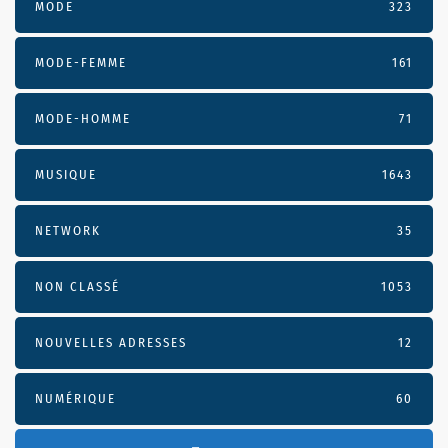
MODE
323
MODE-FEMME
161
MODE-HOMME
71
MUSIQUE
1643
NETWORK
35
NON CLASSÉ
1053
NOUVELLES ADRESSES
12
NUMÉRIQUE
60