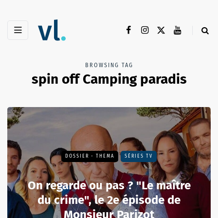
BROWSING TAG
spin off Camping paradis
DOSSIER - THEMA
SÉRIES TV
On regarde ou pas ? "Le maître
du crime", le 2e épisode de
Monsieur Parizot