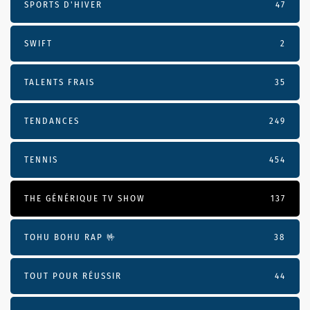
SPORTS D'HIVER
47
SWIFT
2
TALENTS FRAIS
35
TENDANCES
249
TENNIS
454
THE GÉNÉRIQUE TV SHOW
137
TOHU BOHU RAP 🤟
38
TOUT POUR RÉUSSIR
44