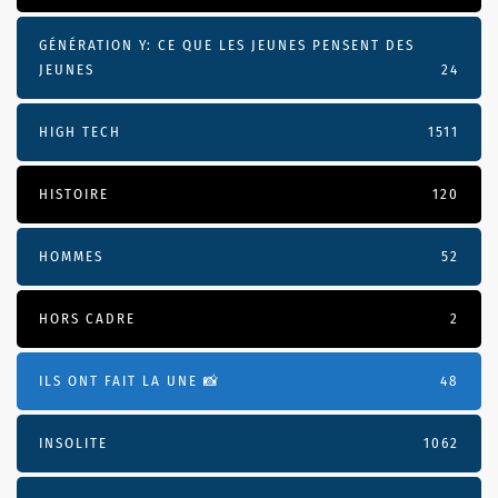
GÉNÉRATION Y: CE QUE LES JEUNES PENSENT DES
JEUNES
24
HIGH TECH
1511
HISTOIRE
120
HOMMES
52
HORS CADRE
2
ILS ONT FAIT LA UNE 📸
48
INSOLITE
1062