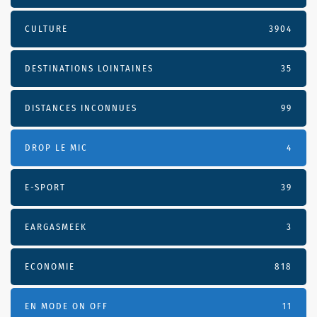
CULTURE
3904
DESTINATIONS LOINTAINES
35
DISTANCES INCONNUES
99
DROP LE MIC
4
E-SPORT
39
EARGASMEEK
3
ECONOMIE
818
EN MODE ON OFF
11