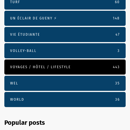
TURF
60
UN ÉCLAIR DE GUENY ⚡️
148
VIE ÉTUDIANTE
47
VOLLEY-BALL
3
VOYAGES / HÔTEL / LIFESTYLE
443
WEL
35
WORLD
36
Popular posts