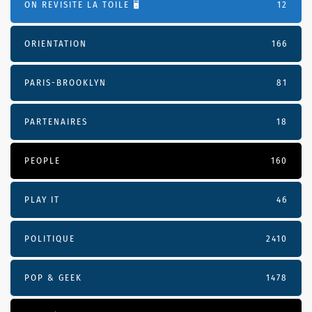
ON REVISITE LA TOILE 🖥️
12
ORIENTATION
166
PARIS-BROOKLYN
81
PARTENAIRES
18
PEOPLE
160
PLAY IT
46
POLITIQUE
2410
POP & GEEK
1478