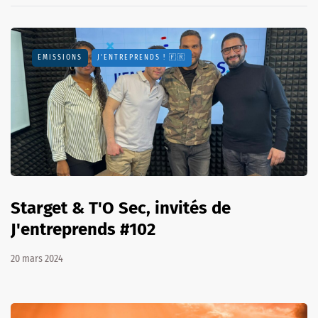
EMISSIONS
J'ENTREPRENDS ! 🇫🇷
Starget & T'O Sec, invités de
J'entreprends #102
20 mars 2024