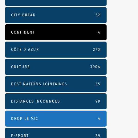
CITY-BREAK
52
CONFIDENT
4
CÔTE D’AZUR
270
CULTURE
3904
DESTINATIONS LOINTAINES
35
DISTANCES INCONNUES
99
DROP LE MIC
4
E-SPORT
39