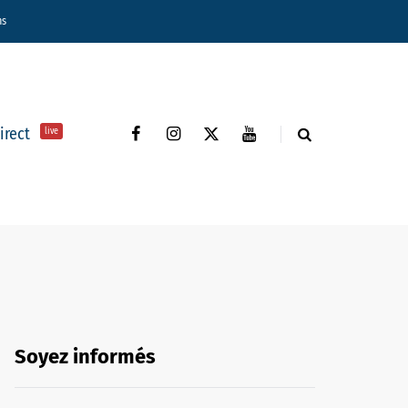
ns
direct
live
Soyez informés