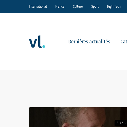
International
France
Culture
Sport
High Tech
Dernières actualités
Ca
A LA 