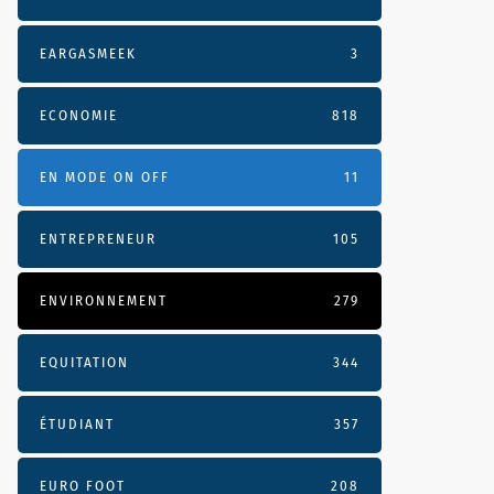
EARGASMEEK
3
ECONOMIE
818
EN MODE ON OFF
11
ENTREPRENEUR
105
ENVIRONNEMENT
279
EQUITATION
344
ÉTUDIANT
357
EURO FOOT
208