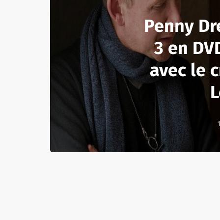
Penny Dr
3 en DVD
avec le 
L