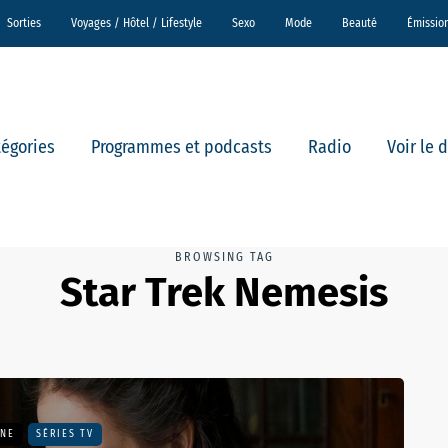
Sorties
Voyages / Hôtel / Lifestyle
Sexo
Mode
Beauté
Émissio
tégories
Programmes et podcasts
Radio
Voir le 
BROWSING TAG
Star Trek Nemesis
UNE
SÉRIES TV