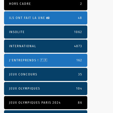
HORS CADRE
2
ILS ONT FAIT LA UNE 📸
48
INSOLITE
1062
INTERNATIONAL
4873
J'ENTREPRENDS ! 🇫🇷
162
JEUX CONCOURS
35
JEUX OLYMPIQUES
104
JEUX OLYMPIQUES PARIS 2024
86