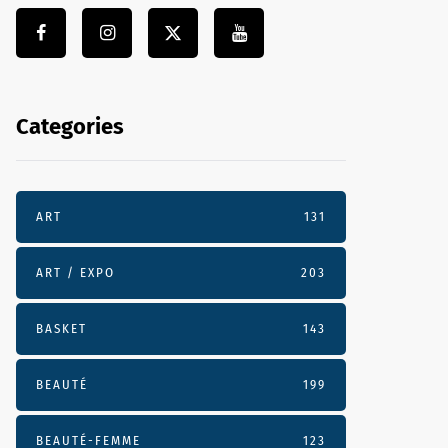
Categories
ART
131
ART / EXPO
203
BASKET
143
BEAUTÉ
199
BEAUTÉ-FEMME
123