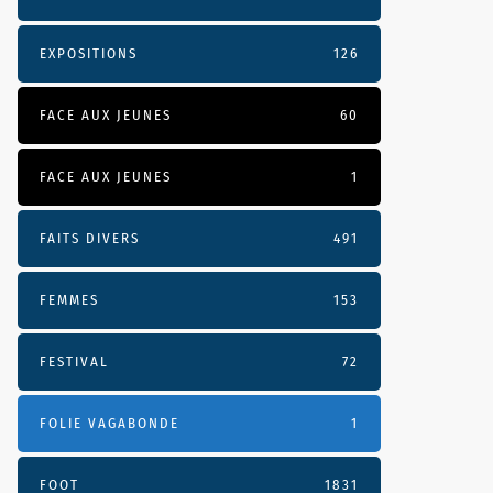
EXPOSITIONS
126
FACE AUX JEUNES
60
FACE AUX JEUNES
1
FAITS DIVERS
491
FEMMES
153
FESTIVAL
72
FOLIE VAGABONDE
1
FOOT
1831