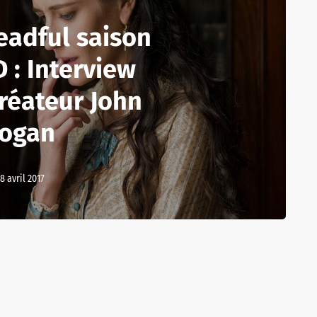
eadful saison
 : Interview
créateur John
ogan
18 avril 2017