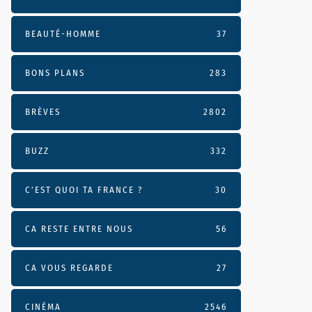
BEAUTÉ-HOMME
37
BONS PLANS
283
BRÈVES
2802
BUZZ
332
C'EST QUOI TA FRANCE ?
30
CA RESTE ENTRE NOUS
56
CA VOUS REGARDE
27
CINÉMA
2546