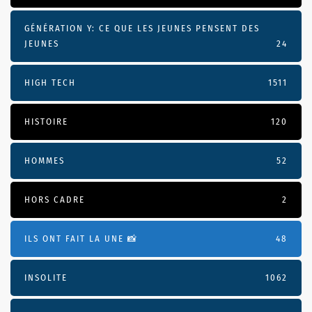
GÉNÉRATION Y: CE QUE LES JEUNES PENSENT DES
JEUNES
24
HIGH TECH
1511
HISTOIRE
120
HOMMES
52
HORS CADRE
2
ILS ONT FAIT LA UNE 📸
48
INSOLITE
1062