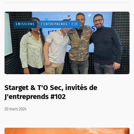
EMISSIONS
J'ENTREPRENDS ! 🇫🇷
Starget & T'O Sec, invités de
J'entreprends #102
20 mars 2024