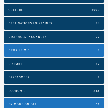
CULTURE
3904
DESTINATIONS LOINTAINES
35
DISTANCES INCONNUES
99
DROP LE MIC
4
E-SPORT
39
EARGASMEEK
3
ECONOMIE
818
EN MODE ON OFF
11