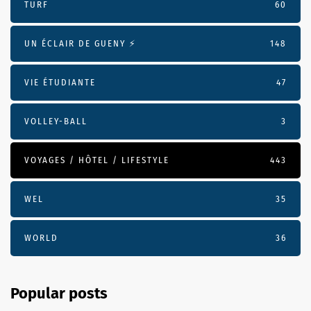
TURF
60
UN ÉCLAIR DE GUENY ⚡️
148
VIE ÉTUDIANTE
47
VOLLEY-BALL
3
VOYAGES / HÔTEL / LIFESTYLE
443
WEL
35
WORLD
36
Popular posts