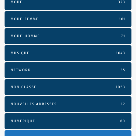
MODE
323
MODE-FEMME
161
MODE-HOMME
71
MUSIQUE
1643
NETWORK
35
NON CLASSÉ
1053
NOUVELLES ADRESSES
12
NUMÉRIQUE
60