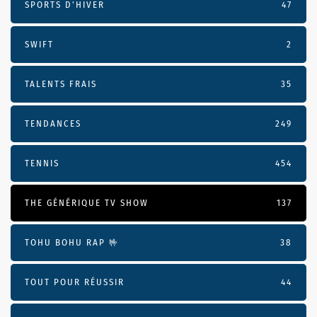
SPORTS D'HIVER
47
SWIFT
2
TALENTS FRAIS
35
TENDANCES
249
TENNIS
454
THE GÉNÉRIQUE TV SHOW
137
TOHU BOHU RAP 🤟
38
TOUT POUR RÉUSSIR
44