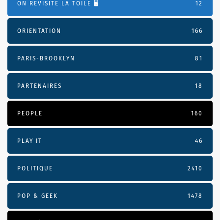
ON REVISITE LA TOILE 🖥️
12
ORIENTATION
166
PARIS-BROOKLYN
81
PARTENAIRES
18
PEOPLE
160
PLAY IT
46
POLITIQUE
2410
POP & GEEK
1478