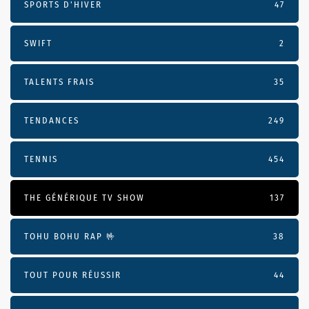
SPORTS D'HIVER
47
SWIFT
2
TALENTS FRAIS
35
TENDANCES
249
TENNIS
454
THE GÉNÉRIQUE TV SHOW
137
TOHU BOHU RAP 🤟
38
TOUT POUR RÉUSSIR
44