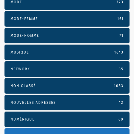
MODE
323
MODE-FEMME
161
MODE-HOMME
71
MUSIQUE
1643
NETWORK
35
NON CLASSÉ
1053
NOUVELLES ADRESSES
12
NUMÉRIQUE
60