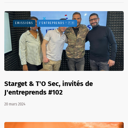
EMISSIONS
J'ENTREPRENDS ! 🇫🇷
Starget & T'O Sec, invités de
J'entreprends #102
20 mars 2024