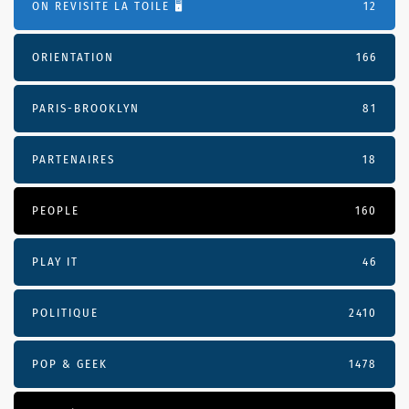
ON REVISITE LA TOILE 🖥️
12
ORIENTATION
166
PARIS-BROOKLYN
81
PARTENAIRES
18
PEOPLE
160
PLAY IT
46
POLITIQUE
2410
POP & GEEK
1478