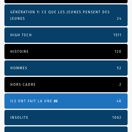
GÉNÉRATION Y: CE QUE LES JEUNES PENSENT DES
JEUNES
24
HIGH TECH
1511
HISTOIRE
120
HOMMES
52
HORS CADRE
2
ILS ONT FAIT LA UNE 📸
48
INSOLITE
1062