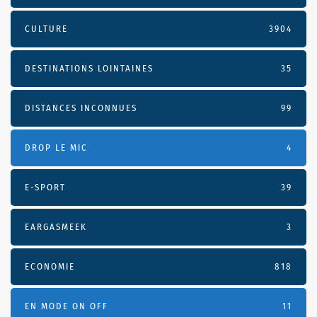
CULTURE
3904
DESTINATIONS LOINTAINES
35
DISTANCES INCONNUES
99
DROP LE MIC
4
E-SPORT
39
EARGASMEEK
3
ECONOMIE
818
EN MODE ON OFF
11