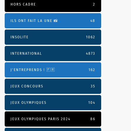
HORS CADRE
2
ILS ONT FAIT LA UNE 📸
48
INSOLITE
1062
INTERNATIONAL
4873
J'ENTREPRENDS ! 🇫🇷
162
JEUX CONCOURS
35
JEUX OLYMPIQUES
104
JEUX OLYMPIQUES PARIS 2024
86