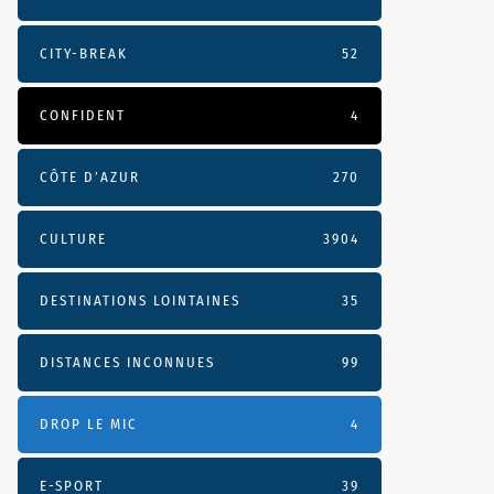
CITY-BREAK
52
CONFIDENT
4
CÔTE D’AZUR
270
CULTURE
3904
DESTINATIONS LOINTAINES
35
DISTANCES INCONNUES
99
DROP LE MIC
4
E-SPORT
39