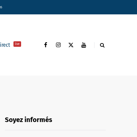
ns
direct
live
Soyez informés