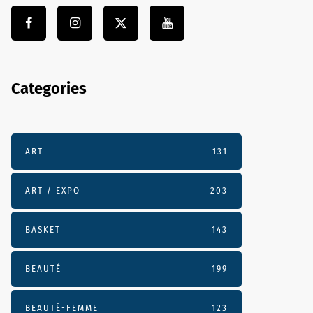
Categories
ART
131
ART / EXPO
203
BASKET
143
BEAUTÉ
199
BEAUTÉ-FEMME
123