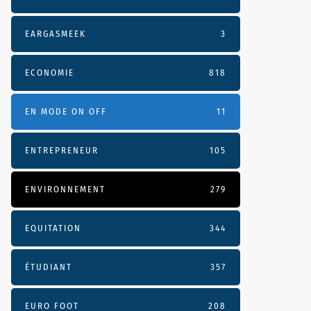
EARGASMEEK
3
ECONOMIE
818
EN MODE ON OFF
11
ENTREPRENEUR
105
ENVIRONNEMENT
279
EQUITATION
344
ÉTUDIANT
357
EURO FOOT
208