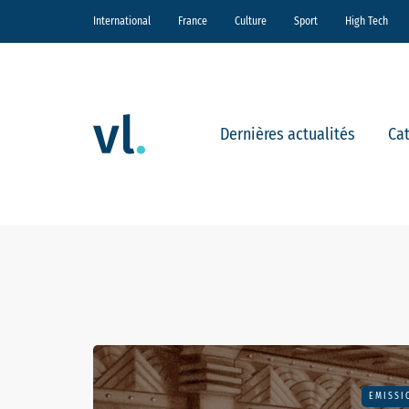
International
France
Culture
Sport
High Tech
Dernières actualités
Ca
EMISSI