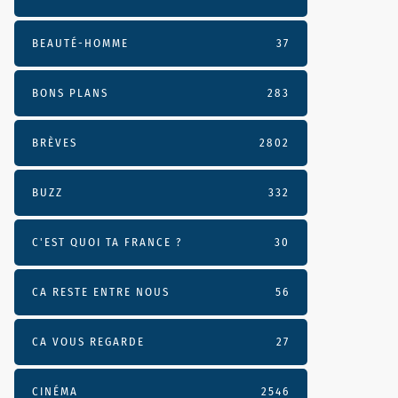
BEAUTÉ-HOMME
37
BONS PLANS
283
BRÈVES
2802
BUZZ
332
C'EST QUOI TA FRANCE ?
30
CA RESTE ENTRE NOUS
56
CA VOUS REGARDE
27
CINÉMA
2546