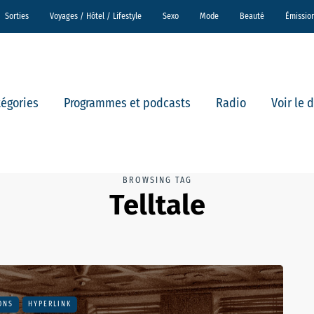
Sorties
Voyages / Hôtel / Lifestyle
Sexo
Mode
Beauté
Émissio
tégories
Programmes et podcasts
Radio
Voir le 
BROWSING TAG
Telltale
ONS
HYPERLINK