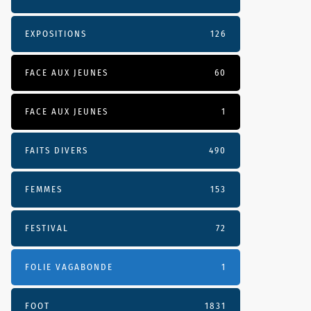
EXPOSITIONS
126
FACE AUX JEUNES
60
FACE AUX JEUNES
1
FAITS DIVERS
490
FEMMES
153
FESTIVAL
72
FOLIE VAGABONDE
1
FOOT
1831