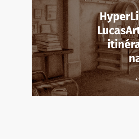
HyperLi
LucasArt
itinér
na
2