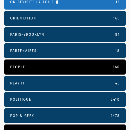
ON REVISITE LA TOILE 🖥️
12
ORIENTATION
166
PARIS-BROOKLYN
81
PARTENAIRES
18
PEOPLE
160
PLAY IT
46
POLITIQUE
2410
POP & GEEK
1478