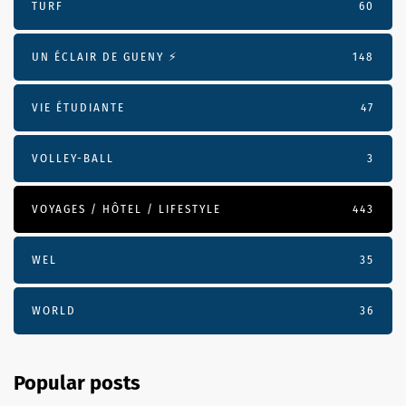
TURF
60
UN ÉCLAIR DE GUENY ⚡️
148
VIE ÉTUDIANTE
47
VOLLEY-BALL
3
VOYAGES / HÔTEL / LIFESTYLE
443
WEL
35
WORLD
36
Popular posts