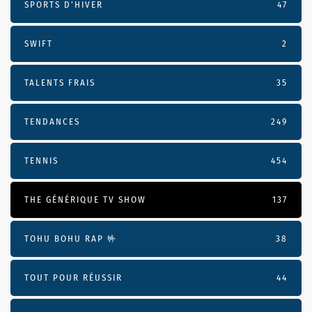
SPORTS D'HIVER
47
SWIFT
2
TALENTS FRAIS
35
TENDANCES
249
TENNIS
454
THE GÉNÉRIQUE TV SHOW
137
TOHU BOHU RAP 🤟
38
TOUT POUR RÉUSSIR
44