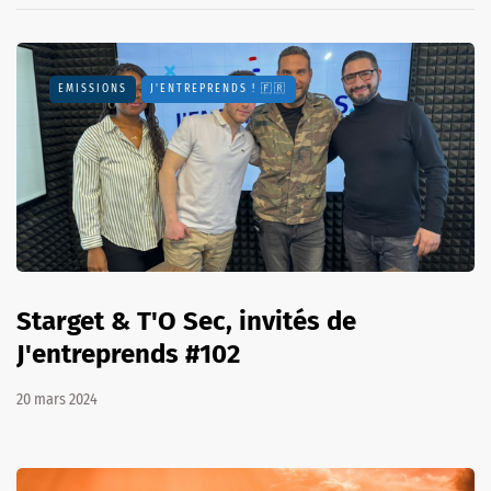
EMISSIONS
J'ENTREPRENDS ! 🇫🇷
Starget & T'O Sec, invités de
J'entreprends #102
20 mars 2024