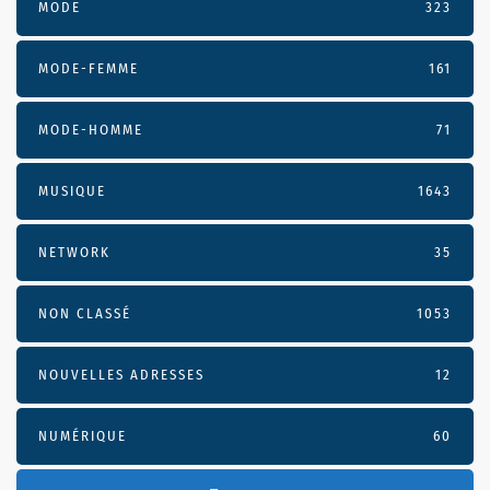
MODE
323
MODE-FEMME
161
MODE-HOMME
71
MUSIQUE
1643
NETWORK
35
NON CLASSÉ
1053
NOUVELLES ADRESSES
12
NUMÉRIQUE
60