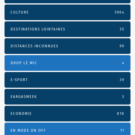
CULTURE
3904
DESTINATIONS LOINTAINES
35
DISTANCES INCONNUES
99
DROP LE MIC
4
E-SPORT
39
EARGASMEEK
3
ECONOMIE
818
EN MODE ON OFF
11