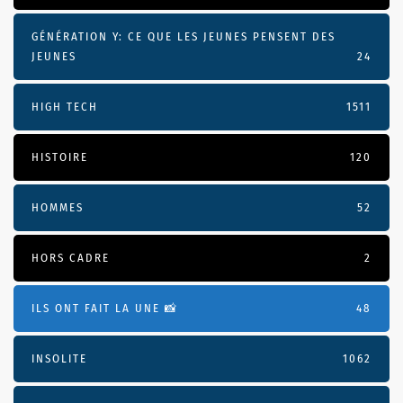
GÉNÉRATION Y: CE QUE LES JEUNES PENSENT DES
JEUNES
24
HIGH TECH
1511
HISTOIRE
120
HOMMES
52
HORS CADRE
2
ILS ONT FAIT LA UNE 📸
48
INSOLITE
1062