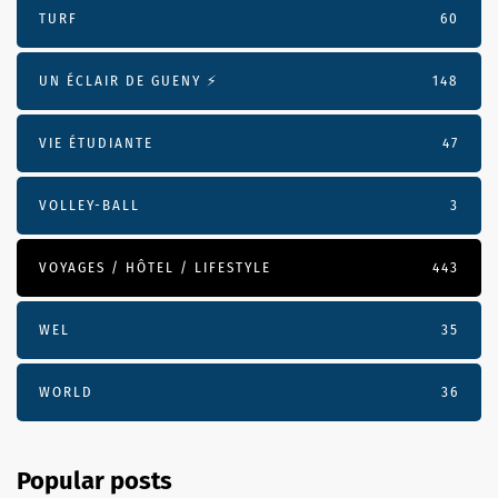
TURF
60
UN ÉCLAIR DE GUENY ⚡️
148
VIE ÉTUDIANTE
47
VOLLEY-BALL
3
VOYAGES / HÔTEL / LIFESTYLE
443
WEL
35
WORLD
36
Popular posts