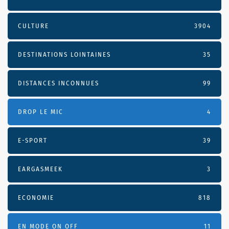
CULTURE
3904
DESTINATIONS LOINTAINES
35
DISTANCES INCONNUES
99
DROP LE MIC
4
E-SPORT
39
EARGASMEEK
3
ECONOMIE
818
EN MODE ON OFF
11