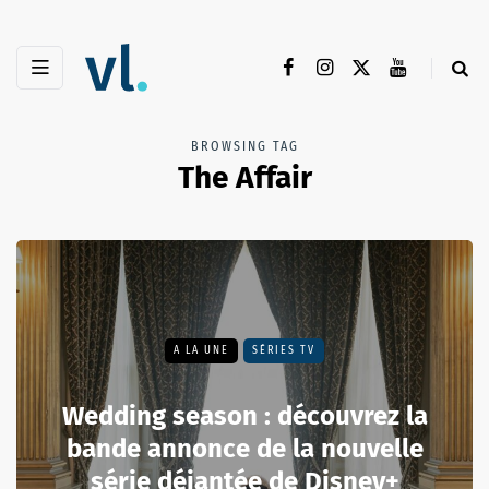
BROWSING TAG
The Affair
A LA UNE
SÉRIES TV
Wedding season : découvrez la
bande annonce de la nouvelle
série déjantée de Disney+