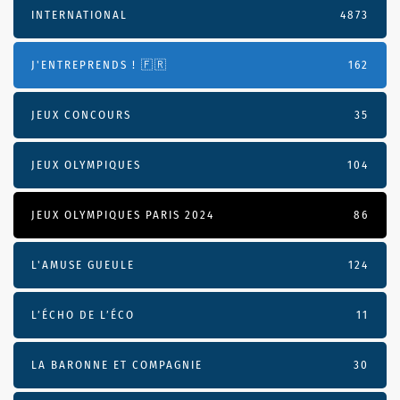
INTERNATIONAL
4873
J'ENTREPRENDS ! 🇫🇷
162
JEUX CONCOURS
35
JEUX OLYMPIQUES
104
JEUX OLYMPIQUES PARIS 2024
86
L'AMUSE GUEULE
124
L’ÉCHO DE L’ÉCO
11
LA BARONNE ET COMPAGNIE
30