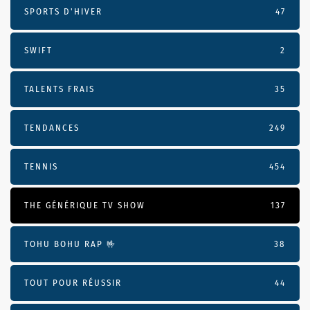
SPORTS D'HIVER
47
SWIFT
2
TALENTS FRAIS
35
TENDANCES
249
TENNIS
454
THE GÉNÉRIQUE TV SHOW
137
TOHU BOHU RAP 🤟
38
TOUT POUR RÉUSSIR
44