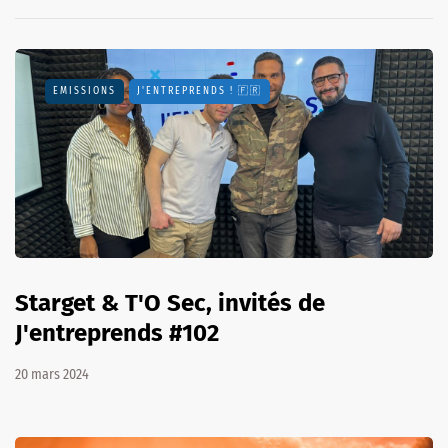
EMISSIONS
J'ENTREPRENDS ! 🇫🇷
Starget & T'O Sec, invités de
J'entreprends #102
20 mars 2024