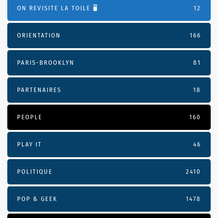
ON REVISITE LA TOILE 🖥️
12
ORIENTATION
166
PARIS-BROOKLYN
81
PARTENAIRES
18
PEOPLE
160
PLAY IT
46
POLITIQUE
2410
POP & GEEK
1478