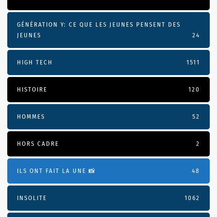
GÉNÉRATION Y: CE QUE LES JEUNES PENSENT DES
JEUNES
24
HIGH TECH
1511
HISTOIRE
120
HOMMES
52
HORS CADRE
2
ILS ONT FAIT LA UNE 📸
48
INSOLITE
1062