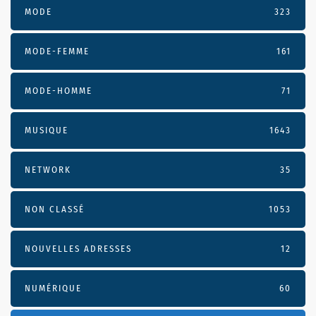
MODE
323
MODE-FEMME
161
MODE-HOMME
71
MUSIQUE
1643
NETWORK
35
NON CLASSÉ
1053
NOUVELLES ADRESSES
12
NUMÉRIQUE
60