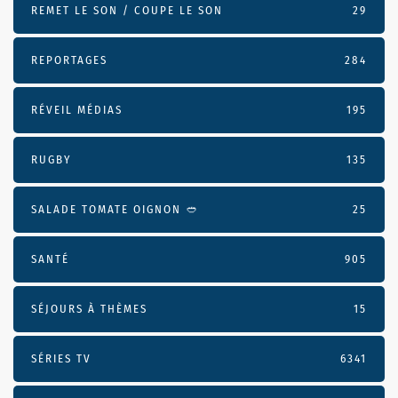
REMET LE SON / COUPE LE SON
29
REPORTAGES
284
RÉVEIL MÉDIAS
195
RUGBY
135
SALADE TOMATE OIGNON 🥙
25
SANTÉ
905
SÉJOURS À THÈMES
15
SÉRIES TV
6341