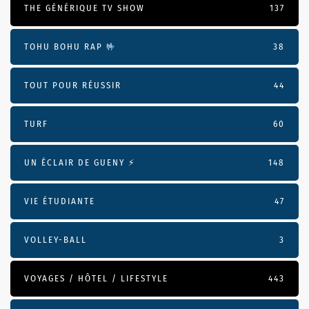
THE GÉNÉRIQUE TV SHOW
137
TOHU BOHU RAP 🤟
38
TOUT POUR RÉUSSIR
44
TURF
60
UN ÉCLAIR DE GUENY ⚡️
148
VIE ÉTUDIANTE
47
VOLLEY-BALL
3
VOYAGES / HÔTEL / LIFESTYLE
443