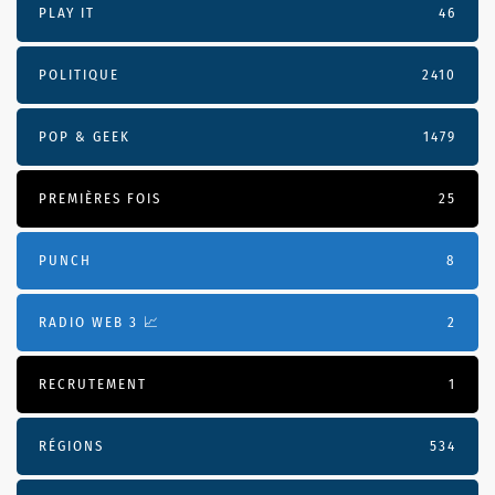
PLAY IT
46
POLITIQUE
2410
POP & GEEK
1479
PREMIÈRES FOIS
25
PUNCH
8
RADIO WEB 3 📈
2
RECRUTEMENT
1
RÉGIONS
534