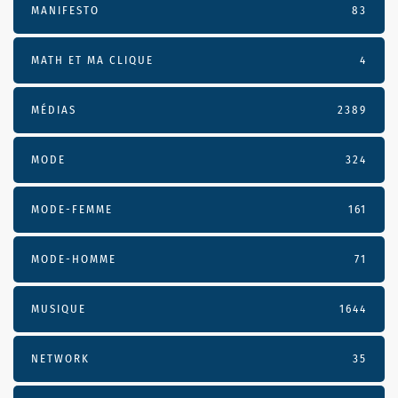
MANIFESTO
83
MATH ET MA CLIQUE
4
MÉDIAS
2389
MODE
324
MODE-FEMME
161
MODE-HOMME
71
MUSIQUE
1644
NETWORK
35