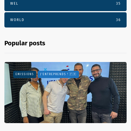
WEL
35
WORLD
36
Popular posts
EMISSIONS
J'ENTREPRENDS ! 🇫🇷