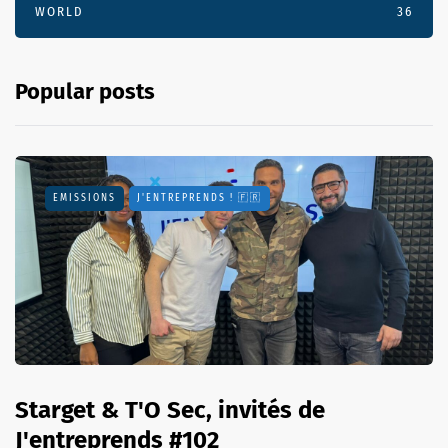
WORLD
36
Popular posts
EMISSIONS
J'ENTREPRENDS ! 🇫🇷
Starget & T'O Sec, invités de
J'entreprends #102