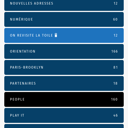
NOUVELLES ADRESSES
12
NUMÉRIQUE
60
ON REVISITE LA TOILE 🖥️
12
ORIENTATION
166
PARIS-BROOKLYN
81
PARTENAIRES
18
PEOPLE
160
PLAY IT
46