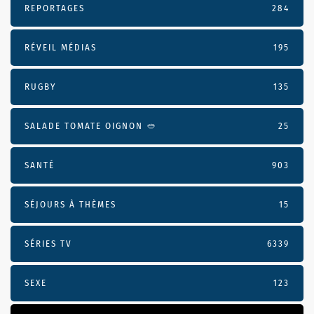
REPORTAGES
284
RÉVEIL MÉDIAS
195
RUGBY
135
SALADE TOMATE OIGNON 🥙
25
SANTÉ
903
SÉJOURS À THÈMES
15
SÉRIES TV
6339
SEXE
123