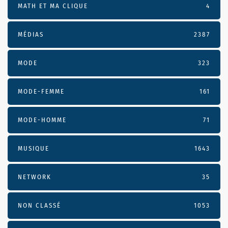
MATH ET MA CLIQUE
4
MÉDIAS
2387
MODE
323
MODE-FEMME
161
MODE-HOMME
71
MUSIQUE
1643
NETWORK
35
NON CLASSÉ
1053