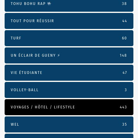
TOHU BOHU RAP 🤟
38
TOUT POUR RÉUSSIR
44
TURF
60
UN ÉCLAIR DE GUENY ⚡️
148
VIE ÉTUDIANTE
47
VOLLEY-BALL
3
VOYAGES / HÔTEL / LIFESTYLE
443
WEL
35