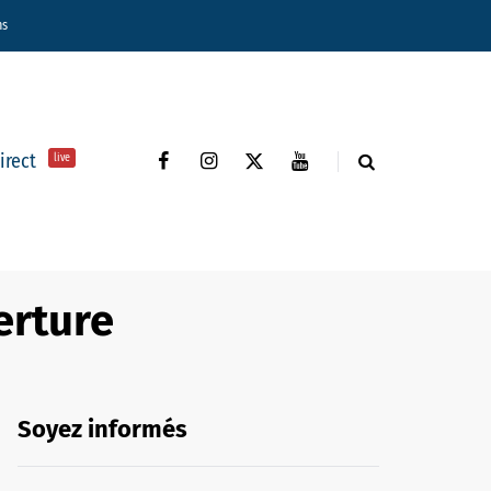
ns
direct
live
erture
Soyez informés