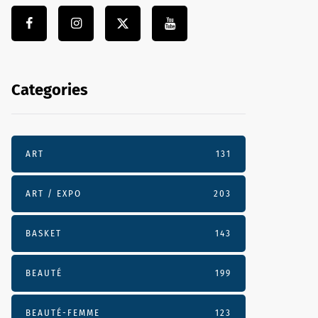
Categories
ART
131
ART / EXPO
203
BASKET
143
BEAUTÉ
199
BEAUTÉ-FEMME
123