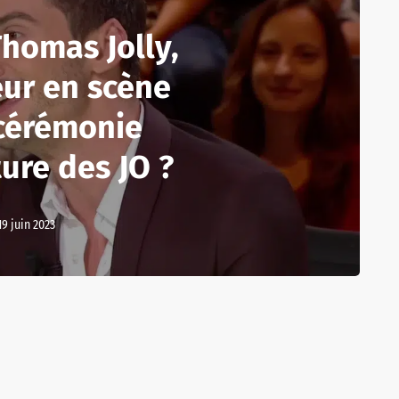
Thomas Jolly,
eur en scène
 cérémonie
ure des JO ?
19 juin 2023