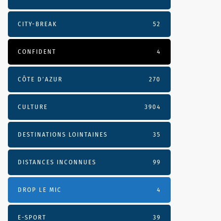
CITY-BREAK
52
CONFIDENT
4
CÔTE D’AZUR
270
CULTURE
3904
DESTINATIONS LOINTAINES
35
DISTANCES INCONNUES
99
DROP LE MIC
4
E-SPORT
39