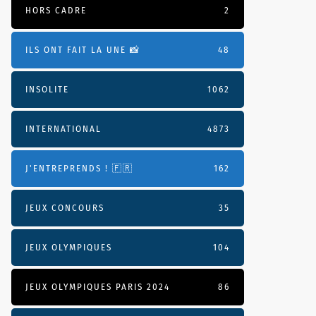
HORS CADRE
2
ILS ONT FAIT LA UNE 📸
48
INSOLITE
1062
INTERNATIONAL
4873
J'ENTREPRENDS ! 🇫🇷
162
JEUX CONCOURS
35
JEUX OLYMPIQUES
104
JEUX OLYMPIQUES PARIS 2024
86