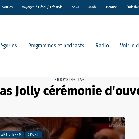
Sorties
Voyages / Hôtel / Lifestyle
Sexo
Mode
Beauté
Émissio
tégories
Programmes et podcasts
Radio
Voir le 
BROWSING TAG
s Jolly cérémonie d'ouv
ART / EXPO
SPORT