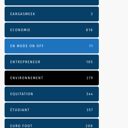
EARGASMEEK
3
ECONOMIE
818
EN MODE ON OFF
11
ENTREPRENEUR
105
ENVIRONNEMENT
279
EQUITATION
344
ÉTUDIANT
357
EURO FOOT
208