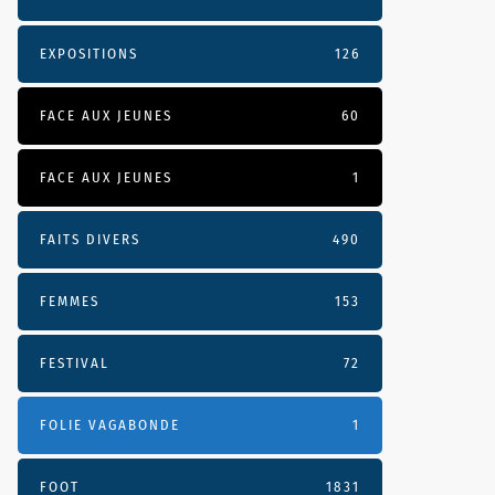
EXPOSITIONS
126
FACE AUX JEUNES
60
FACE AUX JEUNES
1
FAITS DIVERS
490
FEMMES
153
FESTIVAL
72
FOLIE VAGABONDE
1
FOOT
1831