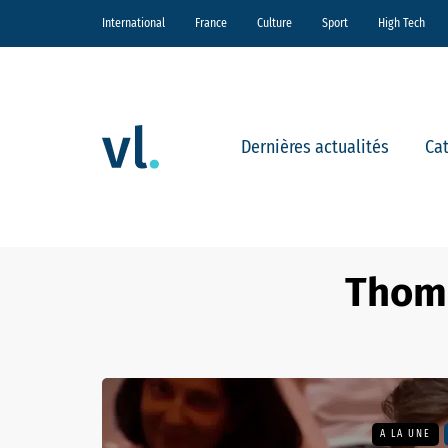
International
France
Culture
Sport
High Tech
Dernières actualités
Ca
Thoma
A LA UNE