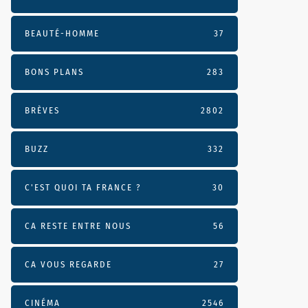
BEAUTÉ-HOMME
37
BONS PLANS
283
BRÈVES
2802
BUZZ
332
C'EST QUOI TA FRANCE ?
30
CA RESTE ENTRE NOUS
56
CA VOUS REGARDE
27
CINÉMA
2546