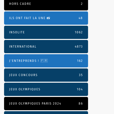
HORS CADRE
2
ILS ONT FAIT LA UNE 📸
48
INSOLITE
1062
INTERNATIONAL
4873
J'ENTREPRENDS ! 🇫🇷
162
JEUX CONCOURS
35
JEUX OLYMPIQUES
104
JEUX OLYMPIQUES PARIS 2024
86