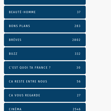
BEAUTÉ-HOMME
37
BONS PLANS
283
BRÈVES
2802
BUZZ
332
C'EST QUOI TA FRANCE ?
30
CA RESTE ENTRE NOUS
56
CA VOUS REGARDE
27
CINÉMA
2546