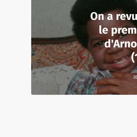
On a revu
le prem
d'Arno
(
20