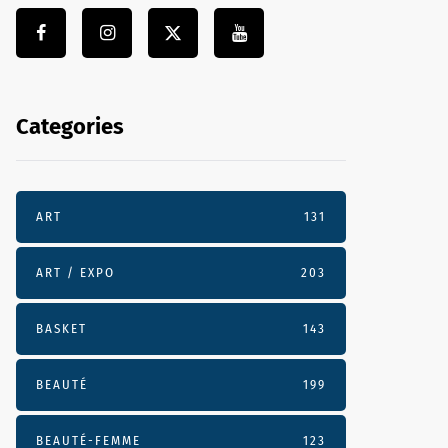
Categories
ART
131
ART / EXPO
203
BASKET
143
BEAUTÉ
199
BEAUTÉ-FEMME
123