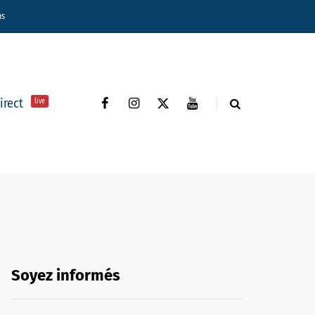
ns
direct
live
Soyez informés