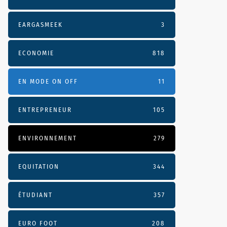
EARGASMEEK
3
ECONOMIE
818
EN MODE ON OFF
11
ENTREPRENEUR
105
ENVIRONNEMENT
279
EQUITATION
344
ÉTUDIANT
357
EURO FOOT
208