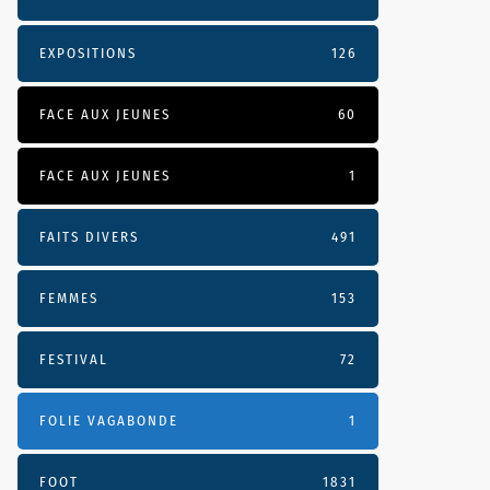
EXPOSITIONS
126
FACE AUX JEUNES
60
FACE AUX JEUNES
1
FAITS DIVERS
491
FEMMES
153
FESTIVAL
72
FOLIE VAGABONDE
1
FOOT
1831