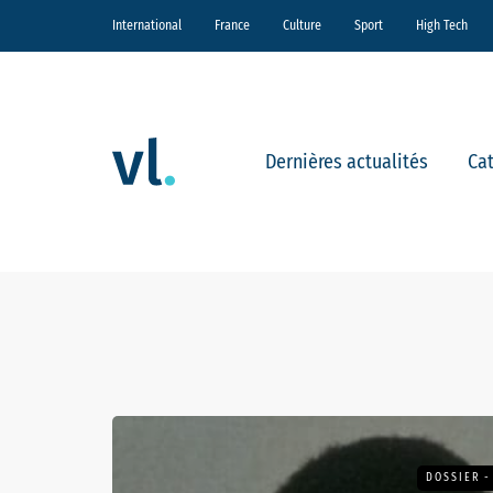
International
France
Culture
Sport
High Tech
Dernières actualités
Ca
DOSSIER -