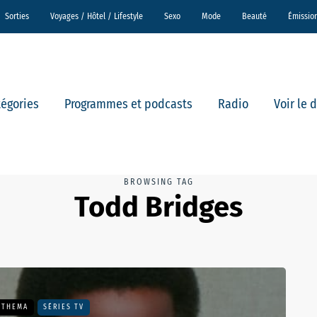
Sorties
Voyages / Hôtel / Lifestyle
Sexo
Mode
Beauté
Émissio
tégories
Programmes et podcasts
Radio
Voir le 
BROWSING TAG
Todd Bridges
 THEMA
SÉRIES TV