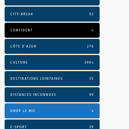
CITY-BREAK
52
CONFIDENT
4
CÔTE D’AZUR
270
CULTURE
3904
DESTINATIONS LOINTAINES
35
DISTANCES INCONNUES
99
DROP LE MIC
4
E-SPORT
39