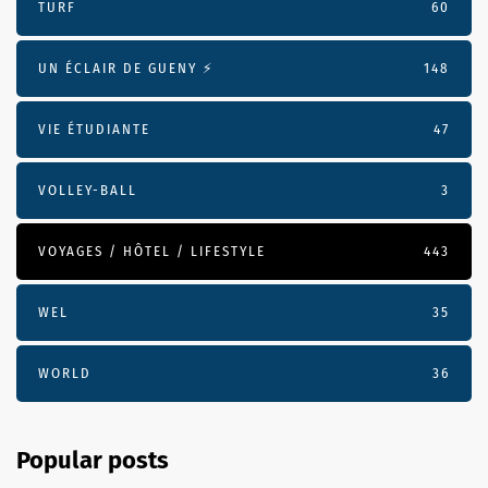
TURF
60
UN ÉCLAIR DE GUENY ⚡️
148
VIE ÉTUDIANTE
47
VOLLEY-BALL
3
VOYAGES / HÔTEL / LIFESTYLE
443
WEL
35
WORLD
36
Popular posts