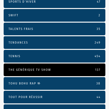
SPORTS D'HIVER
47
SWIFT
2
TALENTS FRAIS
35
TENDANCES
249
TENNIS
454
THE GÉNÉRIQUE TV SHOW
137
TOHU BOHU RAP 🤟
38
TOUT POUR RÉUSSIR
44