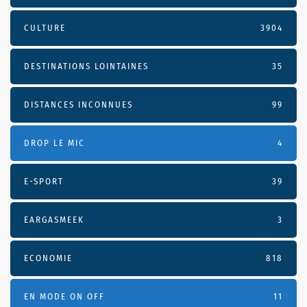
CULTURE
3904
DESTINATIONS LOINTAINES
35
DISTANCES INCONNUES
99
DROP LE MIC
4
E-SPORT
39
EARGASMEEK
3
ECONOMIE
818
EN MODE ON OFF
11