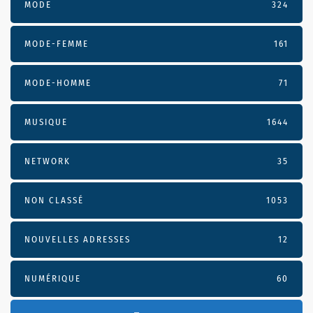
MODE
324
MODE-FEMME
161
MODE-HOMME
71
MUSIQUE
1644
NETWORK
35
NON CLASSÉ
1053
NOUVELLES ADRESSES
12
NUMÉRIQUE
60