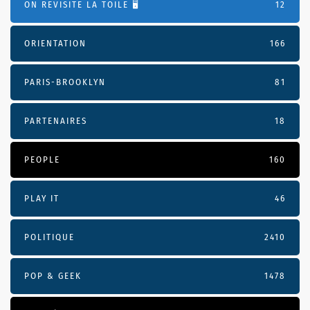
ON REVISITE LA TOILE 🖥️
12
ORIENTATION
166
PARIS-BROOKLYN
81
PARTENAIRES
18
PEOPLE
160
PLAY IT
46
POLITIQUE
2410
POP & GEEK
1478