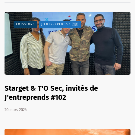
EMISSIONS
J'ENTREPRENDS ! 🇫🇷
Starget & T'O Sec, invités de
J'entreprends #102
20 mars 2024