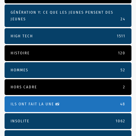
GÉNÉRATION Y: CE QUE LES JEUNES PENSENT DES
JEUNES
24
HIGH TECH
1511
HISTOIRE
120
HOMMES
52
HORS CADRE
2
ILS ONT FAIT LA UNE 📸
48
INSOLITE
1062