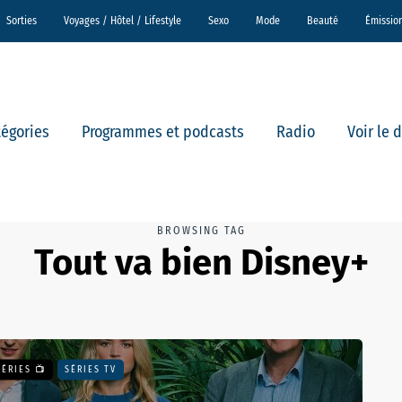
Sorties
Voyages / Hôtel / Lifestyle
Sexo
Mode
Beauté
Émissio
tégories
Programmes et podcasts
Radio
Voir le 
BROWSING TAG
Tout va bien Disney+
SÉRIES 📺
SÉRIES TV