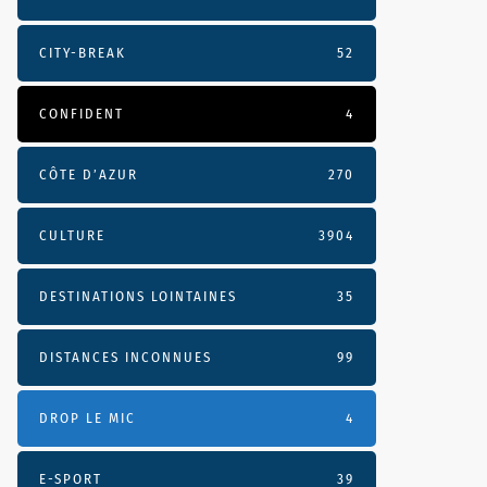
CITY-BREAK
52
CONFIDENT
4
CÔTE D’AZUR
270
CULTURE
3904
DESTINATIONS LOINTAINES
35
DISTANCES INCONNUES
99
DROP LE MIC
4
E-SPORT
39