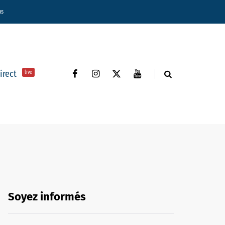
ns
direct
live
Soyez informés