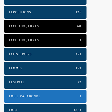
EXPOSITIONS
126
FACE AUX JEUNES
60
FACE AUX JEUNES
1
FAITS DIVERS
491
FEMMES
153
FESTIVAL
72
FOLIE VAGABONDE
1
FOOT
1831