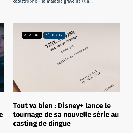
catastrophe – la maladie grave de l’un…
A LA UNE
SÉRIES TV
Tout va bien : Disney+ lance le
e
tournage de sa nouvelle série au
casting de dingue