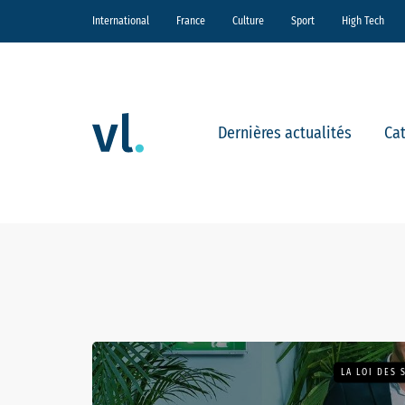
International
France
Culture
Sport
High Tech
Dernières actualités
Ca
LA LOI DES 