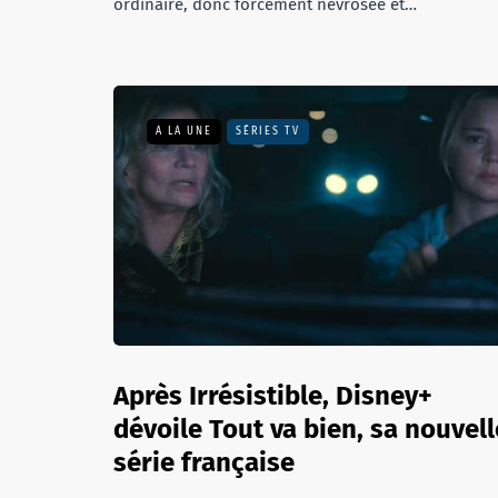
ordinaire, donc forcément névrosée et…
A LA UNE
SÉRIES TV
Après Irrésistible, Disney+
dévoile Tout va bien, sa nouvell
série française