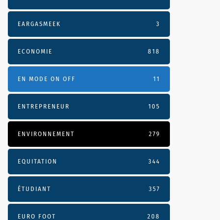
EARGASMEEK
3
ECONOMIE
818
EN MODE ON OFF
11
ENTREPRENEUR
105
ENVIRONNEMENT
279
EQUITATION
344
ÉTUDIANT
357
EURO FOOT
208