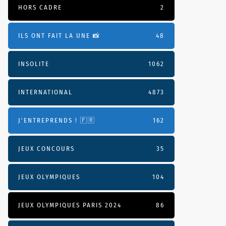
HORS CADRE
2
ILS ONT FAIT LA UNE 📸
48
INSOLITE
1062
INTERNATIONAL
4873
J'ENTREPRENDS ! 🇫🇷
162
JEUX CONCOURS
35
JEUX OLYMPIQUES
104
JEUX OLYMPIQUES PARIS 2024
86