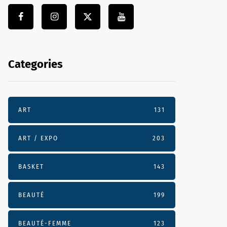
Categories
ART
131
ART / EXPO
203
BASKET
143
BEAUTÉ
199
BEAUTÉ-FEMME
123