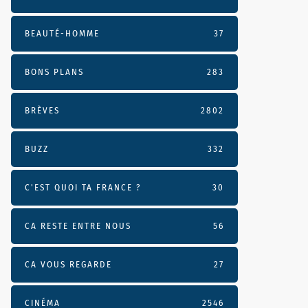
BEAUTÉ-HOMME
37
BONS PLANS
283
BRÈVES
2802
BUZZ
332
C'EST QUOI TA FRANCE ?
30
CA RESTE ENTRE NOUS
56
CA VOUS REGARDE
27
CINÉMA
2546