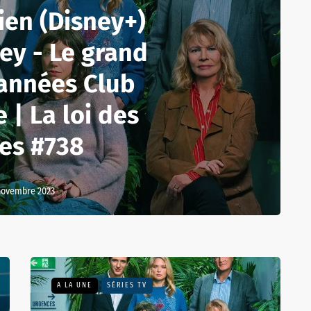
ien (Disney+)
ley - Le grand
 années Club
 | La loi des
ies #738
novembre 2023
A LA UNE
SÉRIES TV