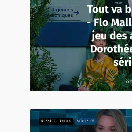
Tout va b
- Flo Mal
jeu des
Dorothée
sér
22 
DOSSIER - THEMA
SÉRIES TV