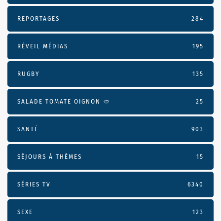
REPORTAGES
284
RÉVEIL MÉDIAS
195
RUGBY
135
SALADE TOMATE OIGNON 🥙
25
SANTÉ
903
SÉJOURS À THÈMES
15
SÉRIES TV
6340
SEXE
123