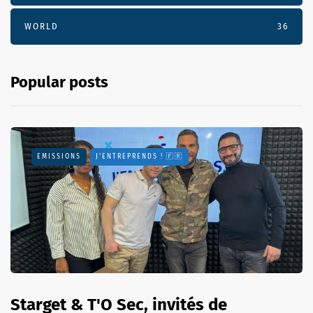
WORLD
36
Popular posts
EMISSIONS
J'ENTREPRENDS ! 🇫🇷
Starget & T'O Sec, invités de