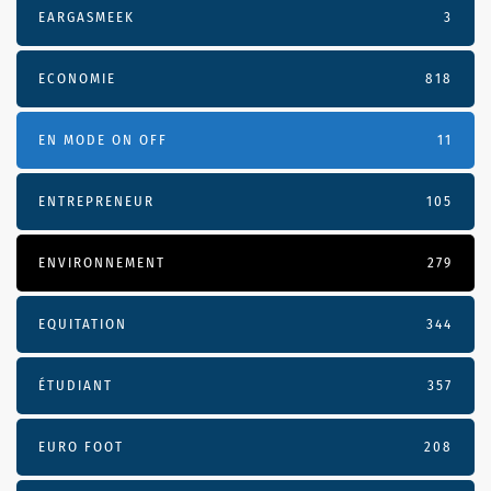
EARGASMEEK
3
ECONOMIE
818
EN MODE ON OFF
11
ENTREPRENEUR
105
ENVIRONNEMENT
279
EQUITATION
344
ÉTUDIANT
357
EURO FOOT
208