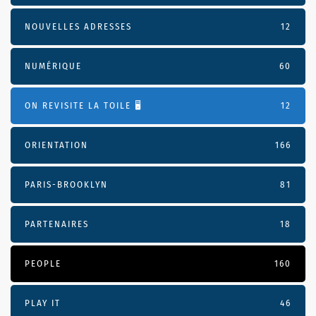
NOUVELLES ADRESSES
12
NUMÉRIQUE
60
ON REVISITE LA TOILE 🖥️
12
ORIENTATION
166
PARIS-BROOKLYN
81
PARTENAIRES
18
PEOPLE
160
PLAY IT
46