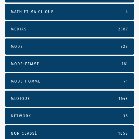
MATH ET MA CLIQUE
4
MÉDIAS
2387
MODE
323
MODE-FEMME
161
MODE-HOMME
71
MUSIQUE
1643
NETWORK
35
NON CLASSÉ
1053