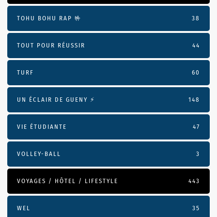
TOHU BOHU RAP 🤟
38
TOUT POUR RÉUSSIR
44
TURF
60
UN ÉCLAIR DE GUENY ⚡️
148
VIE ÉTUDIANTE
47
VOLLEY-BALL
3
VOYAGES / HÔTEL / LIFESTYLE
443
WEL
35