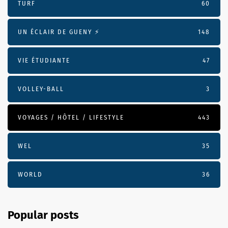
TURF
60
UN ÉCLAIR DE GUENY ⚡️
148
VIE ÉTUDIANTE
47
VOLLEY-BALL
3
VOYAGES / HÔTEL / LIFESTYLE
443
WEL
35
WORLD
36
Popular posts