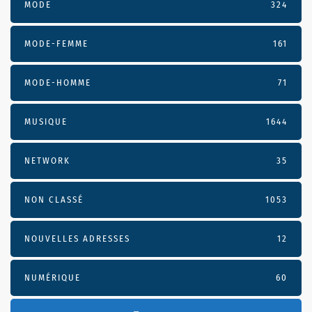
MODE
324
MODE-FEMME
161
MODE-HOMME
71
MUSIQUE
1644
NETWORK
35
NON CLASSÉ
1053
NOUVELLES ADRESSES
12
NUMÉRIQUE
60