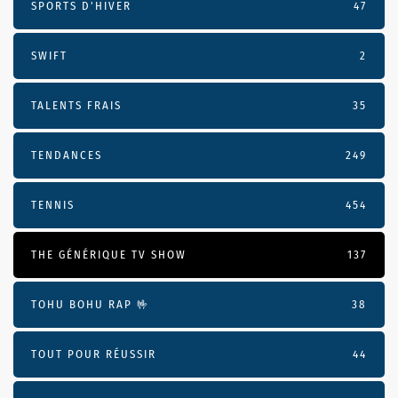
SPORTS D'HIVER
47
SWIFT
2
TALENTS FRAIS
35
TENDANCES
249
TENNIS
454
THE GÉNÉRIQUE TV SHOW
137
TOHU BOHU RAP 🤟
38
TOUT POUR RÉUSSIR
44