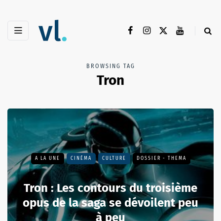
BROWSING TAG
Tron
A LA UNE
CINÉMA
CULTURE
DOSSIER - THEMA
Tron : Les contours du troisième
opus de la saga se dévoilent peu
à peu