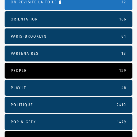
ON REVISITE LA TOILE 🖥️
12
ORIENTATION
166
PARIS-BROOKLYN
81
PARTENAIRES
18
PEOPLE
159
PLAY IT
46
POLITIQUE
2410
POP & GEEK
1479