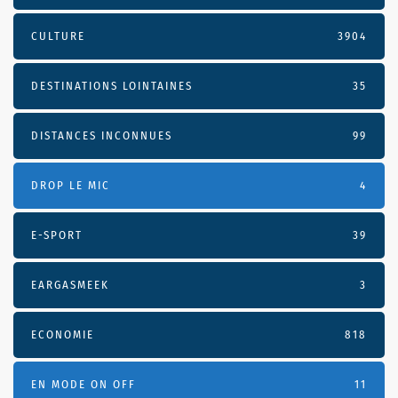
CULTURE
3904
DESTINATIONS LOINTAINES
35
DISTANCES INCONNUES
99
DROP LE MIC
4
E-SPORT
39
EARGASMEEK
3
ECONOMIE
818
EN MODE ON OFF
11