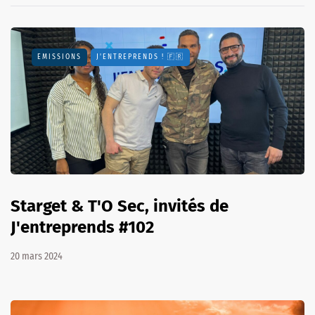
EMISSIONS
J'ENTREPRENDS ! 🇫🇷
Starget & T'O Sec, invités de
J'entreprends #102
20 mars 2024