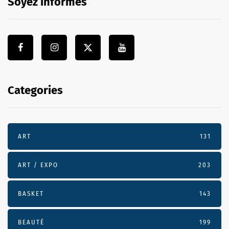
Soyez informés
Categories
ART
131
ART / EXPO
203
BASKET
143
BEAUTÉ
199