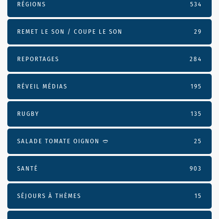
RÉGIONS
534
REMET LE SON / COUPE LE SON
29
REPORTAGES
284
RÉVEIL MÉDIAS
195
RUGBY
135
SALADE TOMATE OIGNON 🥙
25
SANTÉ
903
SÉJOURS À THÈMES
15