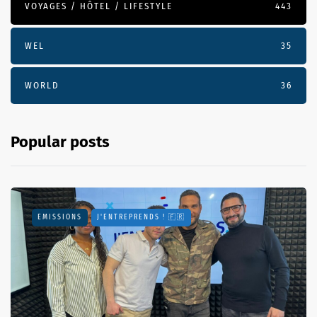
VOYAGES / HÔTEL / LIFESTYLE
443
WEL
35
WORLD
36
Popular posts
EMISSIONS
J'ENTREPRENDS ! 🇫🇷