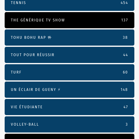
TENNIS
454
THE GÉNÉRIQUE TV SHOW
137
TOHU BOHU RAP 🤟
38
TOUT POUR RÉUSSIR
44
TURF
60
UN ÉCLAIR DE GUENY ⚡️
148
VIE ÉTUDIANTE
47
VOLLEY-BALL
3