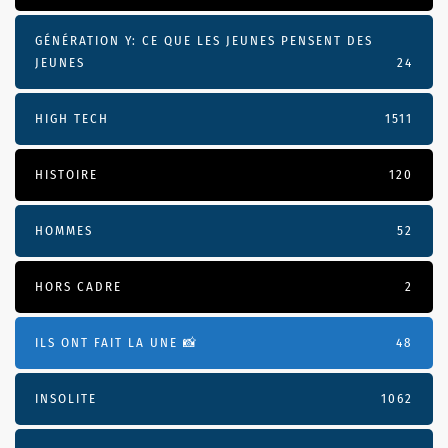
GÉNÉRATION Y: CE QUE LES JEUNES PENSENT DES
JEUNES
24
HIGH TECH
1511
HISTOIRE
120
HOMMES
52
HORS CADRE
2
ILS ONT FAIT LA UNE 📸
48
INSOLITE
1062