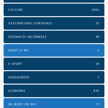
CULTURE
3904
DESTINATIONS LOINTAINES
35
DISTANCES INCONNUES
99
DROP LE MIC
4
E-SPORT
39
EARGASMEEK
3
ECONOMIE
818
EN MODE ON OFF
11