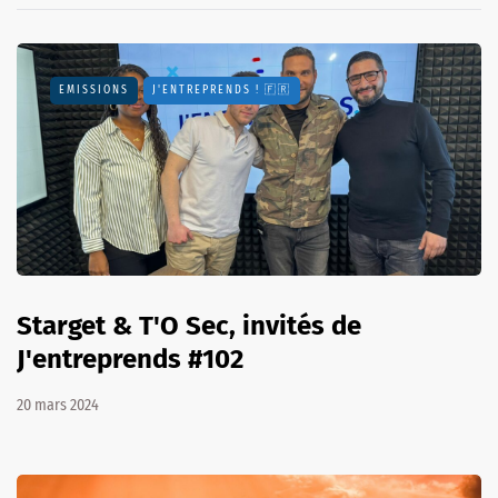
EMISSIONS
J'ENTREPRENDS ! 🇫🇷
Starget & T'O Sec, invités de
J'entreprends #102
20 mars 2024