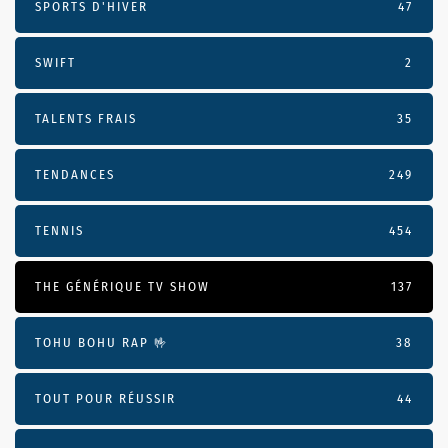
SPORTS D'HIVER
47
SWIFT
2
TALENTS FRAIS
35
TENDANCES
249
TENNIS
454
THE GÉNÉRIQUE TV SHOW
137
TOHU BOHU RAP 🤟
38
TOUT POUR RÉUSSIR
44