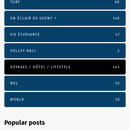
TURF
60
UN ÉCLAIR DE GUENY ⚡️
148
VIE ÉTUDIANTE
47
VOLLEY-BALL
3
VOYAGES / HÔTEL / LIFESTYLE
443
WEL
35
WORLD
36
Popular posts