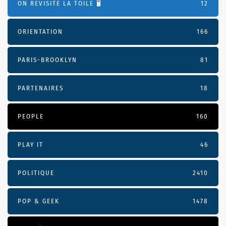
ON REVISITE LA TOILE 🖥️
12
ORIENTATION
166
PARIS-BROOKLYN
81
PARTENAIRES
18
PEOPLE
160
PLAY IT
46
POLITIQUE
2410
POP & GEEK
1478