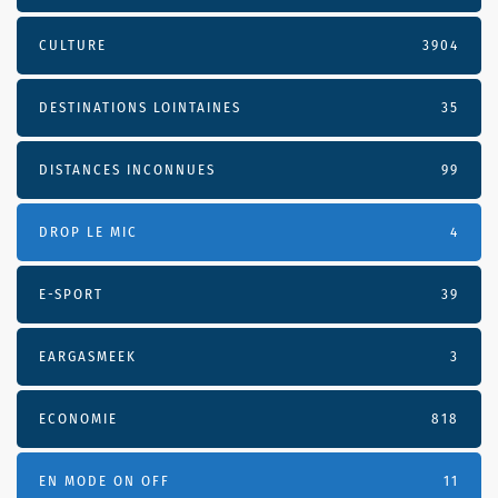
CULTURE
3904
DESTINATIONS LOINTAINES
35
DISTANCES INCONNUES
99
DROP LE MIC
4
E-SPORT
39
EARGASMEEK
3
ECONOMIE
818
EN MODE ON OFF
11