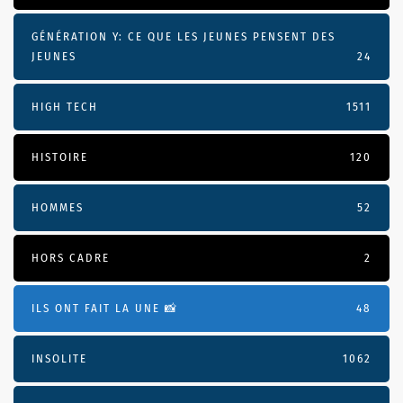
GÉNÉRATION Y: CE QUE LES JEUNES PENSENT DES
JEUNES
24
HIGH TECH
1511
HISTOIRE
120
HOMMES
52
HORS CADRE
2
ILS ONT FAIT LA UNE 📸
48
INSOLITE
1062