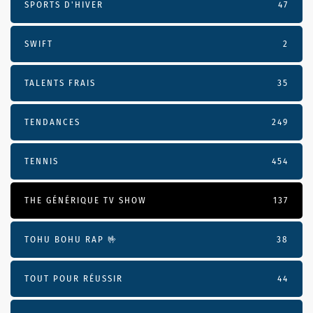
SPORTS D'HIVER
47
SWIFT
2
TALENTS FRAIS
35
TENDANCES
249
TENNIS
454
THE GÉNÉRIQUE TV SHOW
137
TOHU BOHU RAP 🤟
38
TOUT POUR RÉUSSIR
44