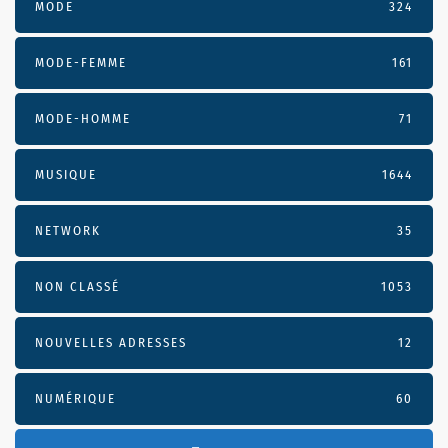
MODE
324
MODE-FEMME
161
MODE-HOMME
71
MUSIQUE
1644
NETWORK
35
NON CLASSÉ
1053
NOUVELLES ADRESSES
12
NUMÉRIQUE
60