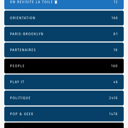
ON REVISITE LA TOILE 🖥️
12
ORIENTATION
166
PARIS-BROOKLYN
81
PARTENAIRES
18
PEOPLE
160
PLAY IT
46
POLITIQUE
2410
POP & GEEK
1478