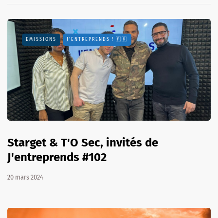
EMISSIONS
J'ENTREPRENDS ! 🇫🇷
Starget & T'O Sec, invités de
J'entreprends #102
20 mars 2024