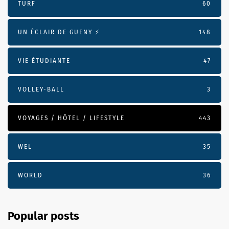
TURF
60
UN ÉCLAIR DE GUENY ⚡️
148
VIE ÉTUDIANTE
47
VOLLEY-BALL
3
VOYAGES / HÔTEL / LIFESTYLE
443
WEL
35
WORLD
36
Popular posts